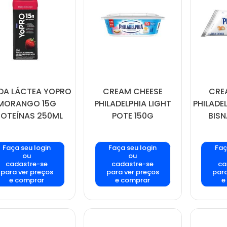
IDA LÁCTEA YOPRO
CREAM CHEESE
CRE
MORANGO 15G
PHILADELPHIA LIGHT
PHILADE
ROTEÍNAS 250ML
POTE 150G
BISN
Faça seu login
Faça seu login
Faç
ou
ou
cadastre-se
cadastre-se
ca
para ver preços
para ver preços
para
e comprar
e comprar
e