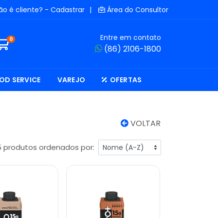
ão é cliente? - Cadastrar
|
Área do Consultor
Entre em contato
0
(86) 2106-1800
OD SERVICE
VAREJO
OFERTAS
VOLTAR
 produtos ordenados por: