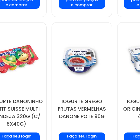
e comprar
e comprar
e
URTE DANONINHO
IOGURTE GREGO
IOGU
TIT SUISSE MULTI
FRUTAS VERMELHAS
ORIGI
NDEJA 320G (C/
DANONE POTE 90G
8X40G)
Faça seu login
Faça seu login
Faç