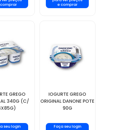
 comprar
e comprar
RTE GREGO
IOGURTE GREGO
NAL 340G (C/
ORIGINAL DANONE POTE
4X85G)
90G
a seu login
Faça seu login