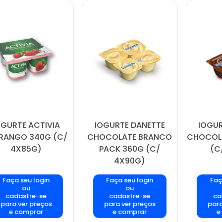
OGURTE ACTIVIA
IOGURTE DANETTE
IOGUR
RANGO 340G (C/
CHOCOLATE BRANCO
CHOCOLA
4X85G)
PACK 360G (C/
(C
4X90G)
Faça seu login
Faça seu login
Faç
ou
ou
cadastre-se
cadastre-se
ca
para ver preços
para ver preços
para
e comprar
e comprar
e