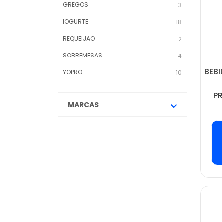
GREGOS
3
IOGURTE
18
REQUEIJAO
2
SOBREMESAS
4
BEB
YOPRO
10
P
MARCAS