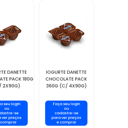
TE DANETTE
IOGURTE DANETTE
TE PACK 180G
CHOCOLATE PACK
/ 2X90G)
360G (C/ 4X90G)
a seu login
Faça seu login
ou
ou
dastre-se
cadastre-se
 ver preços
para ver preços
 comprar
e comprar