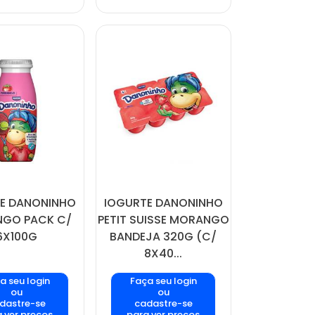
E DANONINHO
IOGURTE DANONINHO
GO PACK C/
PETIT SUISSE MORANGO
6X100G
BANDEJA 320G (C/
8X40...
a seu login
Faça seu login
ou
ou
dastre-se
cadastre-se
 ver preços
para ver preços