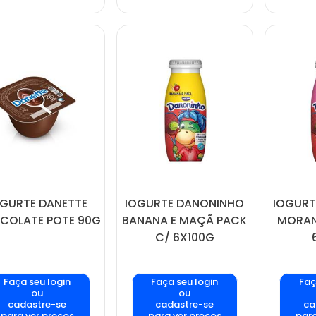
OGURTE DANETTE
IOGURTE DANONINHO
IOGURT
COLATE POTE 90G
BANANA E MAÇÃ PACK
MORAN
C/ 6X100G
Faça seu login
Faça seu login
Faç
ou
ou
cadastre-se
cadastre-se
ca
para ver preços
para ver preços
para