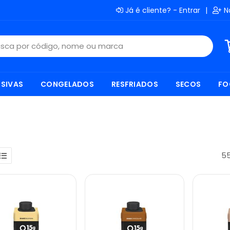
Já é cliente? - Entrar
|
N
SIVAS
CONGELADOS
RESFRIADOS
SECOS
FO
55