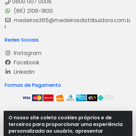
0800 007 0006
(86) 2106-1800
medeiros365@medeirosdistribuidora.com.b
r
Redes Sociais
Instagram
Facebook
Linkedin
Formas de Pagamento
O nosso site coleta cookies próprios e de
Medeiros Distribuidora - Rua Dias Carneiro, 1977 -
terceiros para proporcionar uma experiência
Ramal, Bacabal/MA - CEP 65.700-000 - CNPJ
personalizada ao usuário, apresentar
08.474.030/0001-41