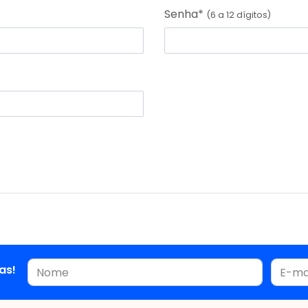
Senha*
(6 a 12 dígitos)
as!