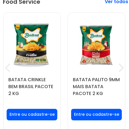
Food Service
Veja mais
BATATA CRINKLE
BATATA PALITO 9MM
BEM BRASIL PACOTE
MAIS BATATA
2 KG
PACOTE 2 KG
Faça seu login ou
Faça seu login ou
cadastre-se para
cadastre-se para
ver preços e
ver preços e
comprar
comprar