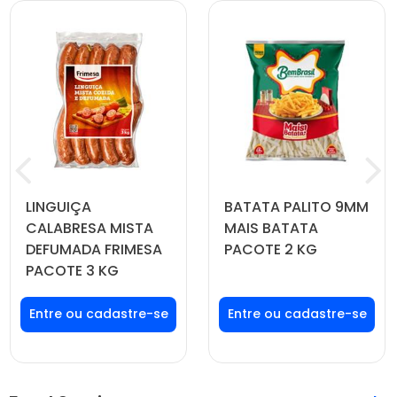
LINGUIÇA
BATATA PALITO 9MM
CALABRESA MISTA
MAIS BATATA
DEFUMADA FRIMESA
PACOTE 2 KG
PACOTE 3 KG
Faça seu login ou
Faça seu login ou
cadastre-se para
cadastre-se para
ver preços e
ver preços e
comprar
comprar