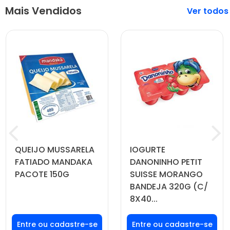
Mais Vendidos
Veja mais
QUEIJO MUSSARELA
IOGURTE
FATIADO MANDAKA
DANONINHO PETIT
PACOTE 150G
SUISSE MORANGO
BANDEJA 320G (C/
8X40...
Faça seu login ou
Faça seu login ou
cadastre-se para
cadastre-se para