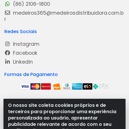
(86) 2106-1800
medeiros365@medeirosdistribuidora.com.b
r
Redes Sociais
Instagram
Facebook
Linkedin
Formas de Pagamento
O nosso site coleta cookies próprios e de
Medeiros Distribuidora - Rua Dias Carneiro, 1977 -
terceiros para proporcionar uma experiência
Ramal, Bacabal/MA - CEP 65.700-000 - CNPJ
personalizada ao usuário, apresentar
08.474.030/0001-41
publicidade relevante de acordo com o seu