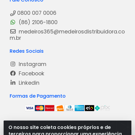
0800 007 0006
(86) 2106-1800
medeiros365@medeirosdistribuidora.co
m.br
Redes Sociais
Instagram
Facebook
Linkedin
Formas de Pagamento
O nosso site coleta cookies próprios e de
Medeiros Distribuidora - Rua Dias Carneiro, 1977 -
terceiros para proporcionar uma experiência