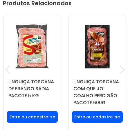
Produtos Relacionados
LINGUIÇA TOSCANA
LINGUIÇA TOSCANA
DE FRANGO SADIA
COM QUEIJO
PACOTE 5 KG
COALHO PERDIGÃO
PACOTE 600G
Faça seu login ou
Faça seu login ou
cadastre-se para
cadastre-se para
ver preços e
ver preços e
comprar
comprar