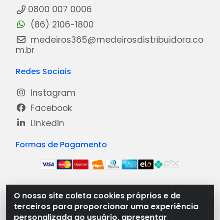
0800 007 0006
(86) 2106-1800
medeiros365@medeirosdistribuidora.co
m.br
Redes Sociais
Instagram
Facebook
Linkedin
Formas de Pagamento
O nosso site coleta cookies próprios e de
Medeiros Distribuidora - Rua Dias Carneiro, 1977 -
terceiros para proporcionar uma experiência
Ramal, Bacabal/MA - CEP 65.700-000 - CNPJ
personalizada ao usuário, apresentar