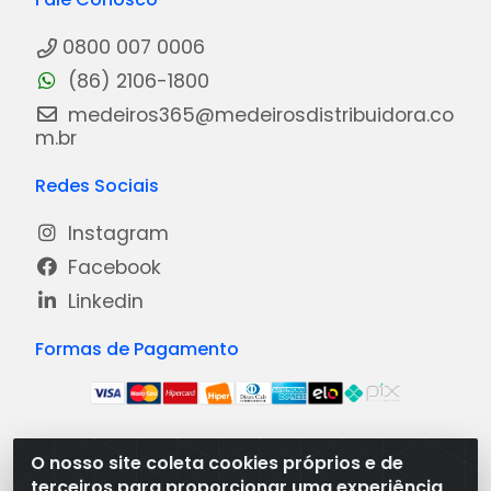
0800 007 0006
(86) 2106-1800
medeiros365@medeirosdistribuidora.co
m.br
Redes Sociais
Instagram
Facebook
Linkedin
Formas de Pagamento
O nosso site coleta cookies próprios e de
Medeiros Distribuidora - Rua Dias Carneiro, 1977 -
terceiros para proporcionar uma experiência