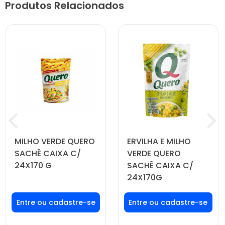
Produtos Relacionados
MILHO VERDE QUERO
ERVILHA E MILHO
SACHÊ CAIXA C/
VERDE QUERO
24X170 G
SACHÊ CAIXA C/
24X170G
Faça seu login ou
Faça seu login ou
cadastre-se para
cadastre-se para
ver preços e
ver preços e
comprar
comprar