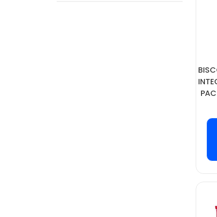
BISC
INTE
PACO