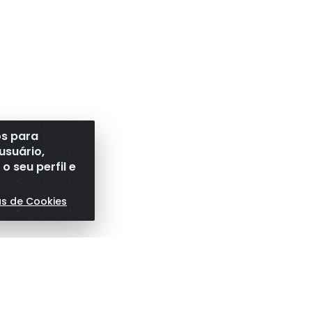
os para
usuário,
 seu perfil e
as de Cookies