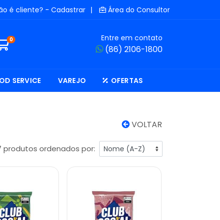
ão é cliente? - Cadastrar
|
Área do Consultor
Entre em contato
0
(86) 2106-1800
OD SERVICE
VAREJO
OFERTAS
VOLTAR
7 produtos ordenados por: