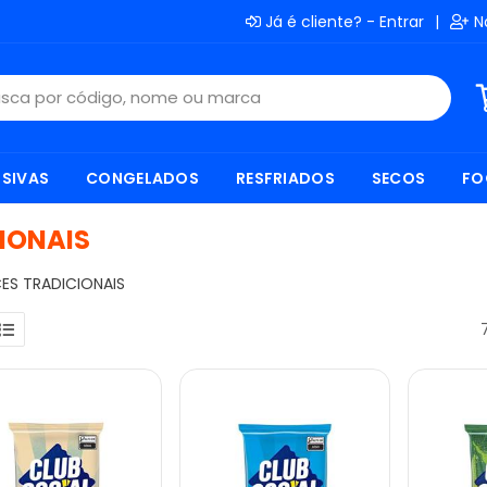
Já é cliente? - Entrar
|
N
SIVAS
CONGELADOS
RESFRIADOS
SECOS
FO
CIONAIS
ES TRADICIONAIS