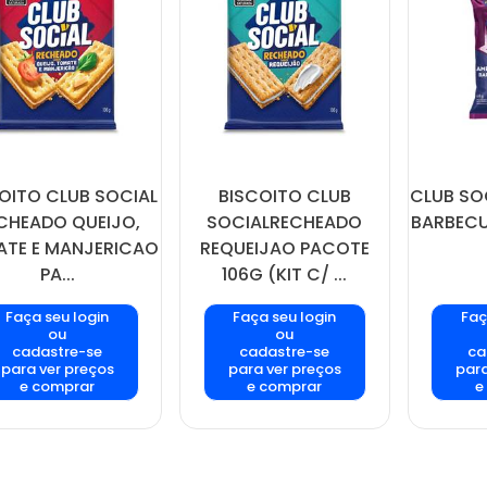
OITO CLUB SOCIAL
BISCOITO CLUB
CLUB SO
CHEADO QUEIJO,
SOCIALRECHEADO
BARBECU
TE E MANJERICAO
REQUEIJAO PACOTE
PA...
106G (KIT C/ ...
Faça seu login
Faça seu login
Faç
ou
ou
cadastre-se
cadastre-se
ca
para ver preços
para ver preços
para
e comprar
e comprar
e