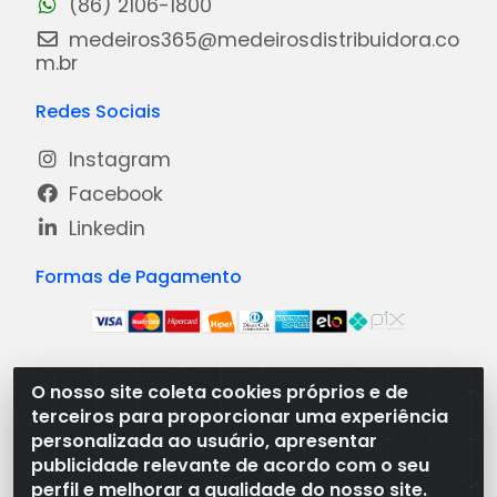
(86) 2106-1800
medeiros365@medeirosdistribuidora.co
m.br
Redes Sociais
Instagram
Facebook
Linkedin
Formas de Pagamento
O nosso site coleta cookies próprios e de
Medeiros Distribuidora - Rua Dias Carneiro, 1977 -
terceiros para proporcionar uma experiência
Ramal, Bacabal/MA - CEP 65.700-000 - CNPJ
personalizada ao usuário, apresentar
08.474.030/0001-41
publicidade relevante de acordo com o seu
perfil e melhorar a qualidade do nosso site.