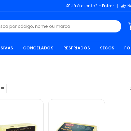
Já é cliente? - Entrar
|
N
SIVAS
CONGELADOS
RESFRIADOS
SECOS
FO