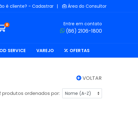
ão é cliente? - Cadastrar
|
Área do Consultor
Entre em contato
0
(86) 2106-1800
OD SERVICE
VAREJO
OFERTAS
VOLTAR
2 produtos ordenados por: