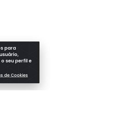
os para
usuário,
 seu perfil e
as de Cookies