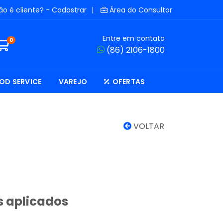
ão é cliente? - Cadastrar
|
Área do Consultor
Entre em contato
0
(86) 2106-1800
OD SERVICE
VAREJO
OFERTAS
VOLTAR
s aplicados