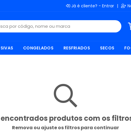
Já é cliente? - Entrar
|
N
SIVAS
CONGELADOS
RESFRIADOS
SECOS
FO
encontrados produtos com os filtro
Remova ou ajuste os filtros para continuar