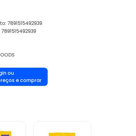
to: 7891515492939
: 7891515492939
 FOODS
gin ou
preços e comprar