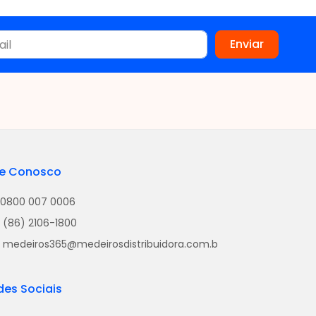
le Conosco
0800 007 0006
(86) 2106-1800
medeiros365@medeirosdistribuidora.com.b
des Sociais