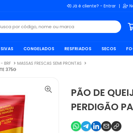
Já é cliente? - Entrar
|
N
SIVAS
CONGELADOS
RESFRIADOS
SECOS
FO
- BRF
MASSAS FRESCAS SEMI PRONTAS
TE 375G
PÃO DE QUEI
PERDIGÃO P