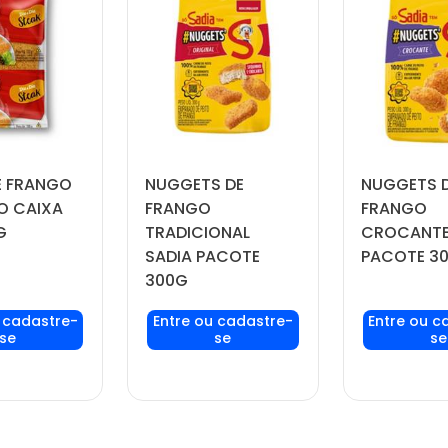
E FRANGO
NUGGETS DE
NUGGETS 
O CAIXA
FRANGO
FRANGO
G
TRADICIONAL
CROCANTE
SADIA PACOTE
PACOTE 3
300G
seu login
Faça seu login
Faça seu
ou
ou
ou
stre-se
cadastre-se
cadast
er preços
para ver preços
para ver
omprar
e comprar
e com