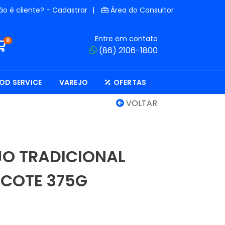
ão é cliente? - Cadastrar
|
Área do Consultor
Entre em contato
0
(86) 2106-1800
OD SERVICE
VAREJO
OFERTAS
VOLTAR
JO TRADICIONAL
ACOTE 375G