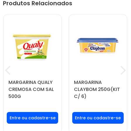
Produtos Relacionados
MARGARINA QUALY
MARGARINA
CREMOSA COM SAL
CLAYBOM 250G(KIT
500G
C/ 6)
Faça seu login ou
Faça seu login ou
cadastre-se para
cadastre-se para
ver preços e
ver preços e
comprar
comprar