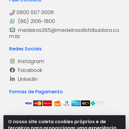
0800 007 0006
(86) 2106-1800
medeiros365@medeirosdistribuidora.co
m.br
Redes Sociais
Instagram
Facebook
Linkedin
Formas de Pagamento
O nosso site coleta cookies próprios e de
Medeiros Distribuidora - Rua Dias Carneiro, 1977 -
terceiros para proporcionar uma experiência