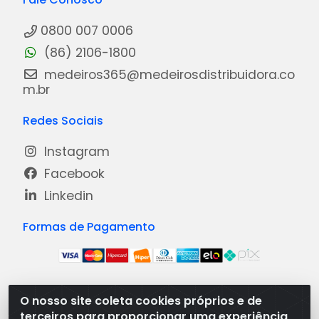
0800 007 0006
(86) 2106-1800
medeiros365@medeirosdistribuidora.co
m.br
Redes Sociais
Instagram
Facebook
Linkedin
Formas de Pagamento
O nosso site coleta cookies próprios e de
Medeiros Distribuidora - Rua Dias Carneiro, 1977 -
terceiros para proporcionar uma experiência