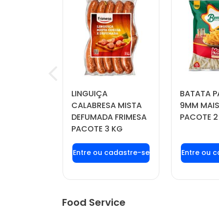
RINKLE
LINGUIÇA
BATATA P
IL PACOTE
CALABRESA MISTA
9MM MAIS
DEFUMADA FRIMESA
PACOTE 2
PACOTE 3 KG
u login ou
Faça seu login ou
Faça seu
stre-se
cadastre-se
cadas
r preços e
para ver preços e
para ver
mprar
comprar
com
Food Service