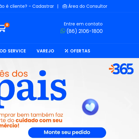
ão é cliente? - Cadastrar
|
Área do Consultor
Entre em contato
0
(86) 2106-1800
OD SERVICE
VAREJO
OFERTAS