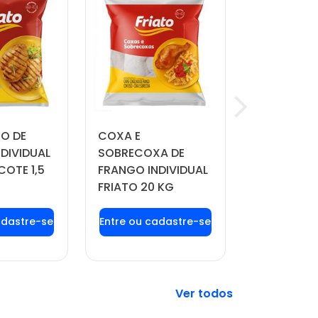
TO DE
COXA E
QUEIJO MU
DIVIDUAL
SOBRECOXA DE
MANDAKA 
COTE 1,5
FRANGO INDIVIDUAL
APROX. 4 
FRIATO 20 KG
 login ou
Faça seu login ou
Faça seu 
tre-se
cadastre-se
cadast
 preços e
para ver preços e
para ver 
prar
comprar
comp
Veja mais