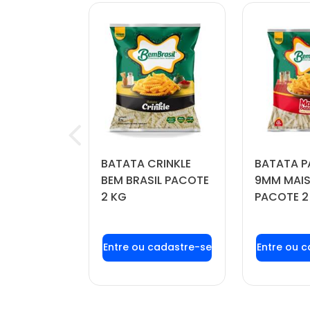
OÍDA
BATATA CRINKLE
BATATA P
FORTBOI
BEM BRASIL PACOTE
9MM MAIS
 KG
2 KG
PACOTE 2
u login ou
Faça seu login ou
Faça seu
stre-se
cadastre-se
cadas
r preços e
para ver preços e
para ver
mprar
comprar
com