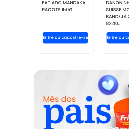
FATIADO MANDAKA
DANONINH
DO POTE
PACOTE 150G
SUISSE 
BANDEJA 
8X40...
u login ou
Faça seu login ou
Faça seu
stre-se
cadastre-se
cadas
r preços e
para ver preços e
para ver
mprar
comprar
com