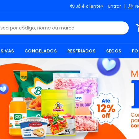
Já é cliente? - Entrar
|
N
SIVAS
CONGELADOS
RESFRIADOS
SECOS
FO