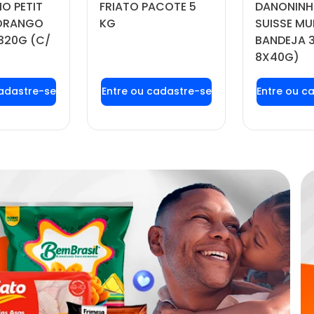
O PETIT
FRIATO PACOTE 5
DANONINH
MORANGO
KG
SUISSE MU
320G (C/
BANDEJA 
8X40G)
 login ou
Faça seu login ou
Faça seu
tre-se
cadastre-se
cadas
 preços e
para ver preços e
para ver
prar
comprar
com