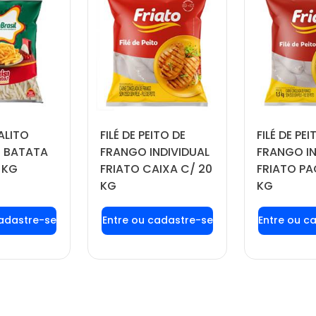
ALITO
FILÉ DE PEITO DE
FILÉ DE PEI
 BATATA
FRANGO INDIVIDUAL
FRANGO IN
 KG
FRIATO CAIXA C/ 20
FRIATO PA
KG
KG
 login ou
Faça seu login ou
Faça seu
tre-se
cadastre-se
cadas
 preços e
para ver preços e
para ver
prar
comprar
com