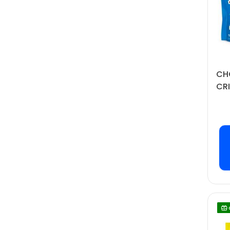
CH
CR