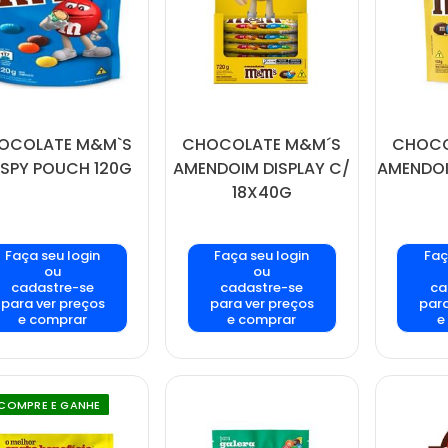
OCOLATE M&M`S
CHOCOLATE M&M´S
CHOCO
ISPY POUCH 120G
AMENDOIM DISPLAY C/
AMENDOI
18X40G
Faça seu login
Faça seu login
Faç
ou
ou
cadastre-se
cadastre-se
ca
para ver preços
para ver preços
para
e comprar
e comprar
e
COMPRE E GANHE