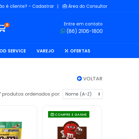
ão é cliente? - Cadastrar
|
Área do Consultor
Entre em contato
0
(86) 2106-1800
OD SERVICE
VAREJO
OFERTAS
VOLTAR
7 produtos ordenados por:
COMPRE E GANHE