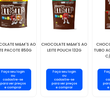
COLATE M&M´S AO
CHOCOLATE M&M´S AO
CHOCO
ITE PACOTE 850G
LEITE POUCH 132G
TUBO AO
C/
Faça seu login
Faça seu login
Faç
ou
ou
cadastre-se
cadastre-se
ca
para ver preços
para ver preços
para
e comprar
e comprar
e