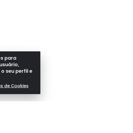
os para
usuário,
 seu perfil e
as de Cookies