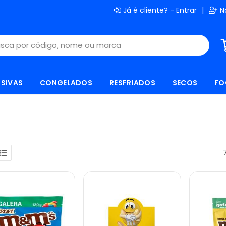
Já é cliente? - Entrar
|
N
SIVAS
CONGELADOS
RESFRIADOS
SECOS
FO