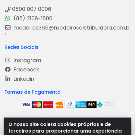
0800 007 0006
(86) 2106-1800
medeiros365@medeirosdistribuidora.com.b
r
Redes Sociais
Instagram
Facebook
Linkedin
Formas de Pagamento
O nosso site coleta cookies próprios e de
Medeiros Distribuidora - Rua Dias Carneiro, 1977 -
terceiros para proporcionar uma experiência
Ramal, Bacabal/MA - CEP 65.700-000 - CNPJ