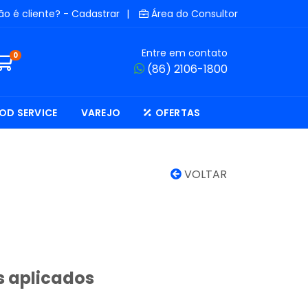
ão é cliente? - Cadastrar
|
Área do Consultor
Entre em contato
0
(86) 2106-1800
OD SERVICE
VAREJO
OFERTAS
VOLTAR
s aplicados