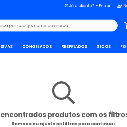
Já é cliente? - Entrar
|
N
SIVAS
CONGELADOS
RESFRIADOS
SECOS
FO
encontrados produtos com os filtro
Remova ou ajuste os filtros para continuar