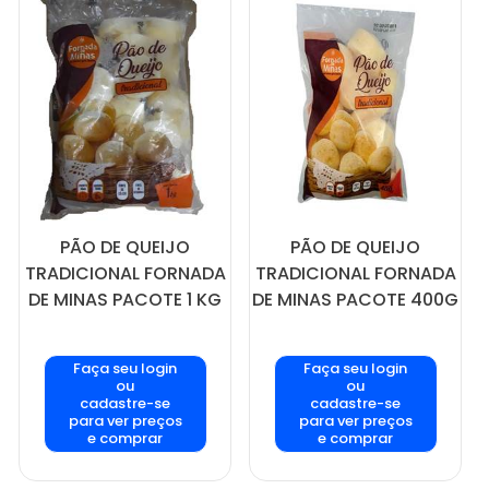
PÃO DE QUEIJO
PÃO DE QUEIJO
TRADICIONAL FORNADA
TRADICIONAL FORNADA
DE MINAS PACOTE 1 KG
DE MINAS PACOTE 400G
Faça seu login
Faça seu login
ou
ou
cadastre-se
cadastre-se
para ver preços
para ver preços
e comprar
e comprar