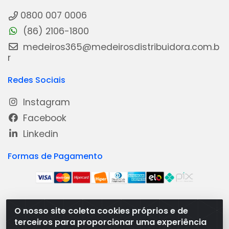
0800 007 0006
(86) 2106-1800
medeiros365@medeirosdistribuidora.com.b
r
Redes Sociais
Instagram
Facebook
Linkedin
Formas de Pagamento
O nosso site coleta cookies próprios e de
Medeiros Distribuidora - Rua Dias Carneiro, 1977 -
terceiros para proporcionar uma experiência
Ramal, Bacabal/MA - CEP 65.700-000 - CNPJ