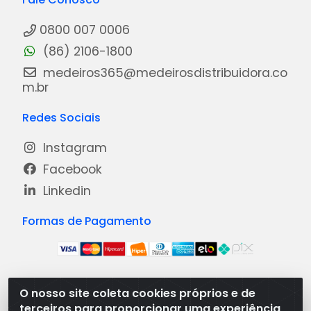
0800 007 0006
(86) 2106-1800
medeiros365@medeirosdistribuidora.co
m.br
Redes Sociais
Instagram
Facebook
Linkedin
Formas de Pagamento
O nosso site coleta cookies próprios e de
Medeiros Distribuidora - Rua Dias Carneiro, 1977 -
terceiros para proporcionar uma experiência