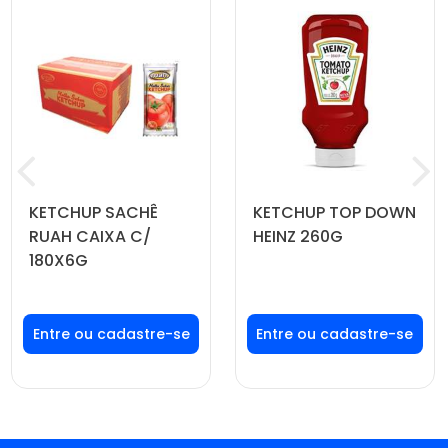
KETCHUP SACHÊ
KETCHUP TOP DOWN
RUAH CAIXA C/
HEINZ 260G
180X6G
Faça seu login ou
Faça seu login ou
cadastre-se para
cadastre-se para
ver preços e
ver preços e
comprar
comprar