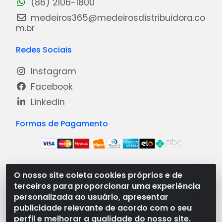
(86) 2106-1800
medeiros365@medeirosdistribuidora.co
m.br
Redes Sociais
Instagram
Facebook
Linkedin
Formas de Pagamento
O nosso site coleta cookies próprios e de
Medeiros Distribuidora - Rua Dias Carneiro, 1977 -
terceiros para proporcionar uma experiência
Ramal, Bacabal/MA - CEP 65.700-000 - CNPJ
personalizada ao usuário, apresentar
08.474.030/0001-41
publicidade relevante de acordo com o seu
perfil e melhorar a qualidade do nosso site.