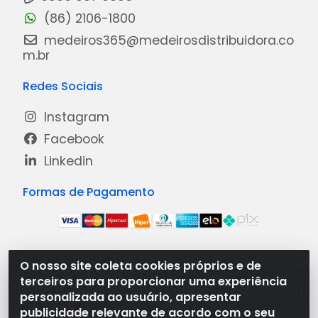
(86) 2106-1800
medeiros365@medeirosdistribuidora.co
m.br
Redes Sociais
Instagram
Facebook
Linkedin
Formas de Pagamento
O nosso site coleta cookies próprios e de
Medeiros Distribuidora - Rua Dias Carneiro, 1977 -
terceiros para proporcionar uma experiência
Ramal, Bacabal/MA - CEP 65.700-000 - CNPJ
personalizada ao usuário, apresentar
08.474.030/0001-41
publicidade relevante de acordo com o seu