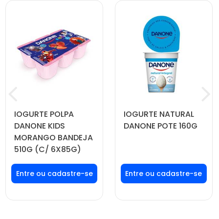
IOGURTE POLPA
IOGURTE NATURAL
DANONE KIDS
DANONE POTE 160G
MORANGO BANDEJA
510G (C/ 6X85G)
Faça seu login ou
Faça seu login ou
cadastre-se para
cadastre-se para
ver preços e
ver preços e
comprar
comprar