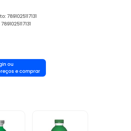
o: 7891025117131
 7891025117131
gin ou
preços e comprar