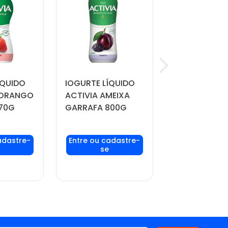
ÍQUIDO
IOGURTE LÍQUIDO
IOGURTE LÍQ
MORANGO
ACTIVIA AMEIXA
ACTIVIA ZER
70G
GARRAFA 800G
MORANGO
GARRAFA 17
 login
Faça seu login
Faça seu lo
ou
ou
re-se
cadastre-se
cadastre-
 preços
para ver preços
para ver pr
prar
e comprar
e compra