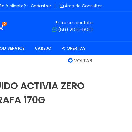
ão é cliente? - Cadastrar
|
Área do Consultor
Entre em contato
0
(86) 2106-1800
OD SERVICE
VAREJO
OFERTAS
VOLTAR
UIDO ACTIVIA ZERO
RAFA 170G