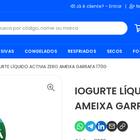
Já é cliente? - Entrar
|
N
SIVAS
CONGELADOS
RESFRIADOS
SECOS
FO
URTE LÍQUIDO ACTIVIA ZERO AMEIXA GARRAFA 170G
IOGURTE LÍQ
AMEIXA GAR