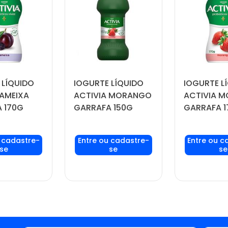
 LÍQUIDO
IOGURTE LÍQUIDO
IOGURTE L
 AMEIXA
ACTIVIA MORANGO
ACTIVIA 
 170G
GARRAFA 150G
GARRAFA 1
seu login
Faça seu login
Faça seu
ou
ou
ou
stre-se
cadastre-se
cadast
er preços
para ver preços
para ver
omprar
e comprar
e com