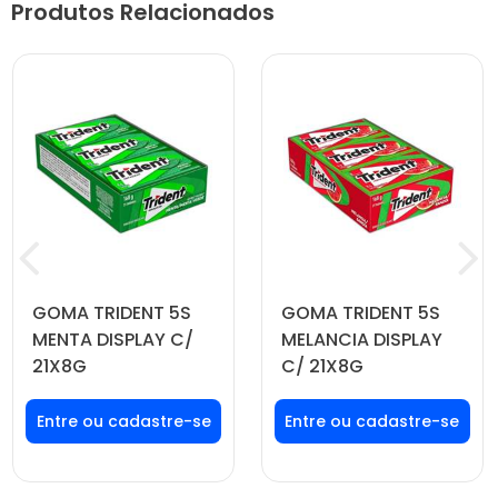
Produtos Relacionados
GOMA TRIDENT 5S
GOMA TRIDENT 5S
MENTA DISPLAY C/
MELANCIA DISPLAY
21X8G
C/ 21X8G
Faça seu login ou
Faça seu login ou
cadastre-se para
cadastre-se para
ver preços e
ver preços e
comprar
comprar