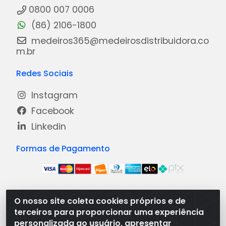
0800 007 0006
(86) 2106-1800
medeiros365@medeirosdistribuidora.co
m.br
Redes Sociais
Instagram
Facebook
Linkedin
Formas de Pagamento
O nosso site coleta cookies próprios e de
Medeiros Distribuidora - Rua Dias Carneiro, 1977 -
terceiros para proporcionar uma experiência
Ramal, Bacabal/MA - CEP 65.700-000 - CNPJ
personalizada ao usuário, apresentar