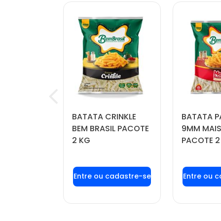
OÍDA
BATATA CRINKLE
BATATA P
FORTBOI
BEM BRASIL PACOTE
9MM MAIS
 KG
2 KG
PACOTE 2
u login ou
Faça seu login ou
Faça seu
stre-se
cadastre-se
cadas
r preços e
para ver preços e
para ver
mprar
comprar
com