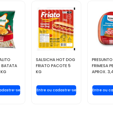
ALITO
SALSICHA HOT DOG
PRESUNTO
 BATATA
FRIATO PACOTE 5
FRIMESA P
 KG
KG
APROX. 3,
 login ou
Faça seu login ou
Faça seu
tre-se
cadastre-se
cadas
 preços e
para ver preços e
para ver
prar
comprar
com