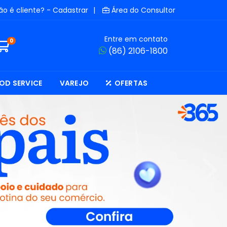
ão é cliente? - Cadastrar
|
Área do Consultor
Entre em contato
0
(86) 2106-1800
OD SERVICE
VAREJO
OFERTAS