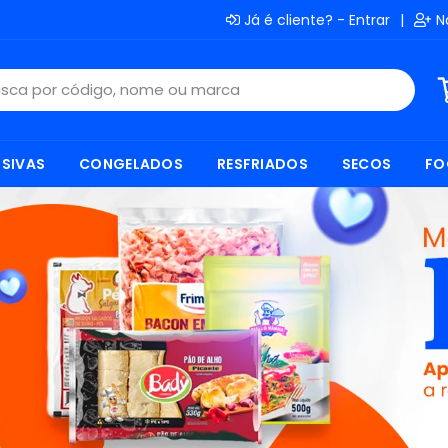
Já é cliente? - Entrar
|
N
SIVAS
CONGELADOS
RESFRIADOS
SECOS
FO