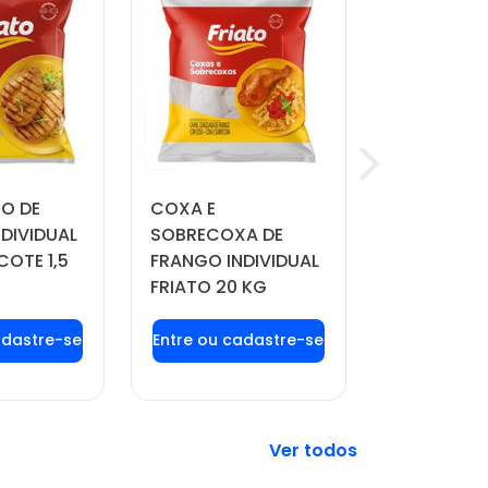
TO DE
COXA E
QUEIJO MU
DIVIDUAL
SOBRECOXA DE
MANDAKA 
COTE 1,5
FRANGO INDIVIDUAL
APROX. 4 
FRIATO 20 KG
 login ou
Faça seu login ou
Faça seu 
tre-se
cadastre-se
cadast
 preços e
para ver preços e
para ver 
prar
comprar
comp
Veja mais