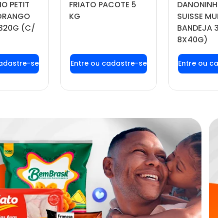
O PETIT
FRIATO PACOTE 5
DANONINH
MORANGO
KG
SUISSE MU
320G (C/
BANDEJA 
8X40G)
 login ou
Faça seu login ou
Faça seu
tre-se
cadastre-se
cadas
 preços e
para ver preços e
para ver
prar
comprar
com