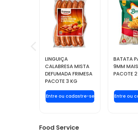
RINKLE
LINGUIÇA
BATATA P
IL PACOTE
CALABRESA MISTA
9MM MAIS
DEFUMADA FRIMESA
PACOTE 2
PACOTE 3 KG
u login ou
Faça seu login ou
Faça seu
stre-se
cadastre-se
cadas
r preços e
para ver preços e
para ver
mprar
comprar
com
Food Service