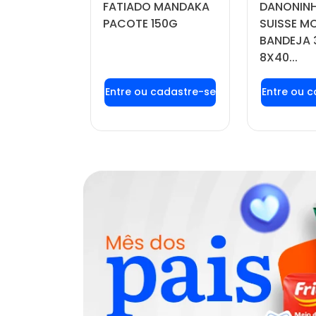
FATIADO MANDAKA
DANONINH
DO POTE
PACOTE 150G
SUISSE 
BANDEJA 
8X40...
u login ou
Faça seu login ou
Faça seu
stre-se
cadastre-se
cadas
r preços e
para ver preços e
para ver
mprar
comprar
com