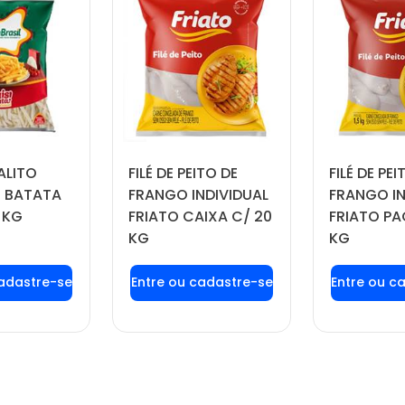
ALITO
FILÉ DE PEITO DE
FILÉ DE PEI
 BATATA
FRANGO INDIVIDUAL
FRANGO IN
 KG
FRIATO CAIXA C/ 20
FRIATO PA
KG
KG
 login ou
Faça seu login ou
Faça seu
tre-se
cadastre-se
cadas
 preços e
para ver preços e
para ver
prar
comprar
com