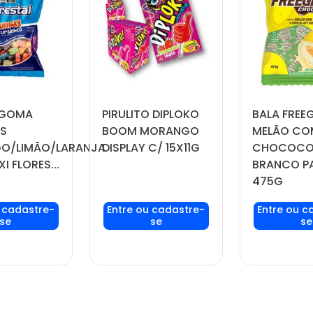
 GOMA
PIRULITO DIPLOKO
BALA FREEG
OS
BOOM MORANGO
MELÃO CO
O/LIMÃO/LARANJA
DISPLAY C/ 15X11G
CHOCOCO
I FLORES...
BRANCO P
475G
seu login
Faça seu login
Faça seu
ou
ou
ou
stre-se
cadastre-se
cadast
er preços
para ver preços
para ver
omprar
e comprar
e com