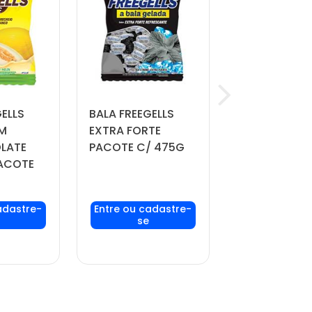
ELLS
BALA FREEGELLS
PIRULITO POP
M
EXTRA FORTE
MANIA MAXX
LATE
PACOTE C/ 475G
FRAMBOESA
ACOTE
PACOTE C/ 2
UNIDADES
 login
Faça seu login
Faça seu lo
ou
ou
re-se
cadastre-se
cadastre-
 preços
para ver preços
para ver pr
prar
e comprar
e compra