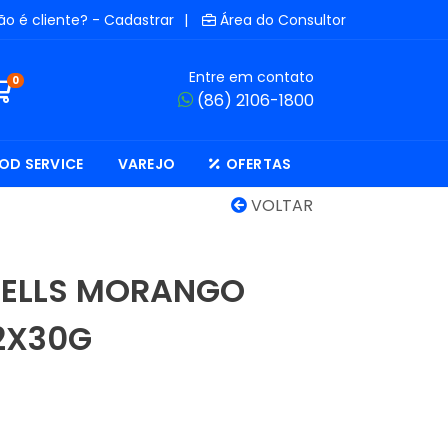
ão é cliente? - Cadastrar
|
Área do Consultor
Entre em contato
0
(86) 2106-1800
OD SERVICE
VAREJO
OFERTAS
VOLTAR
GELLS MORANGO
12X30G