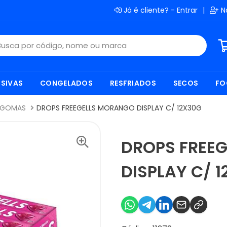
Já é cliente? - Entrar
|
N
SIVAS
CONGELADOS
RESFRIADOS
SECOS
FO
E GOMAS
DROPS FREEGELLS MORANGO DISPLAY C/ 12X30G
DROPS FREE
DISPLAY C/ 