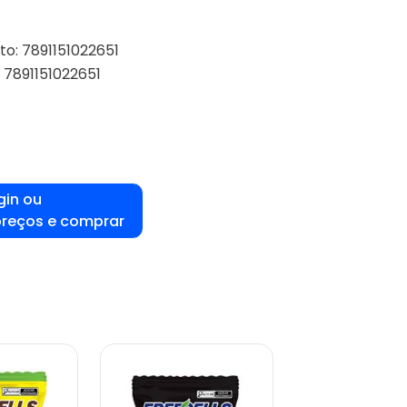
to: 7891151022651
 7891151022651
gin ou
preços e comprar