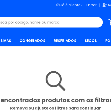
Já é cliente? - Entrar
|
N
SIVAS
CONGELADOS
RESFRIADOS
SECOS
FO
encontrados produtos com os filtro
Remova ou ajuste os filtros para continuar