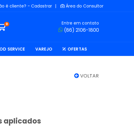
ão é cliente? - Cadastrar
|
Área do Consultor
Entre em contato
0
(86) 2106-1800
OD SERVICE
VAREJO
OFERTAS
VOLTAR
s aplicados