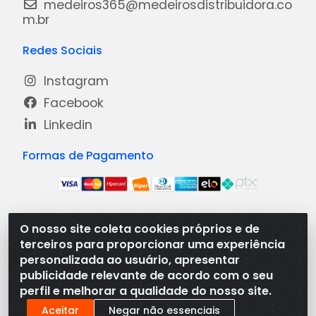
medeiros365@medeirosdistribuidora.co
m.br
Redes Sociais
Instagram
Facebook
Linkedin
Formas de Pagamento
O nosso site coleta cookies próprios e de
Medeiros Distribuidora - Rua Dias Carneiro, 1977 -
terceiros para proporcionar uma experiência
Ramal, Bacabal/MA - CEP 65.700-000 - CNPJ
personalizada ao usuário, apresentar
08.474.030/0001-41
publicidade relevante de acordo com o seu
perfil e melhorar a qualidade do nosso site.
Aceitar
Negar não essenciais