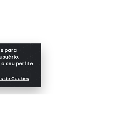
os para
usuário,
 seu perfil e
as de Cookies