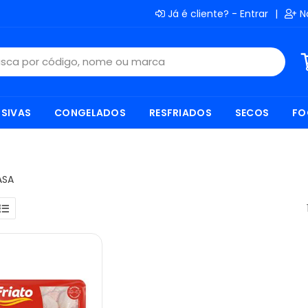
Já é cliente? - Entrar
|
N
SIVAS
CONGELADOS
RESFRIADOS
SECOS
FO
ASA