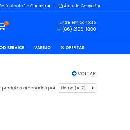
ão é cliente? - Cadastrar
|
Área do Consultor
Entre em contato
0
(86) 2106-1800
OD SERVICE
VAREJO
OFERTAS
VOLTAR
1 produtos ordenados por: