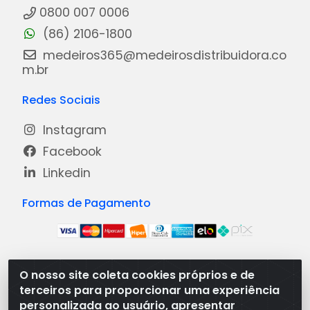
0800 007 0006
(86) 2106-1800
medeiros365@medeirosdistribuidora.co
m.br
Redes Sociais
Instagram
Facebook
Linkedin
Formas de Pagamento
O nosso site coleta cookies próprios e de
Medeiros Distribuidora - Rua Dias Carneiro, 1977 -
terceiros para proporcionar uma experiência
Ramal, Bacabal/MA - CEP 65.700-000 - CNPJ
personalizada ao usuário, apresentar