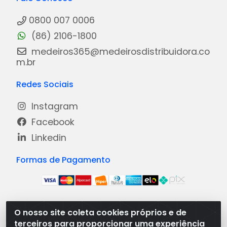
0800 007 0006
(86) 2106-1800
medeiros365@medeirosdistribuidora.co
m.br
Redes Sociais
Instagram
Facebook
Linkedin
Formas de Pagamento
O nosso site coleta cookies próprios e de
Medeiros Distribuidora - Rua Dias Carneiro, 1977 -
terceiros para proporcionar uma experiência