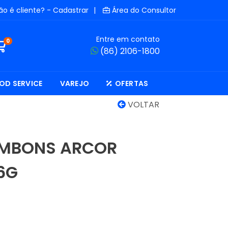
ão é cliente? - Cadastrar
|
Área do Consultor
Entre em contato
0
(86) 2106-1800
OD SERVICE
VAREJO
OFERTAS
VOLTAR
OMBONS ARCOR
6G