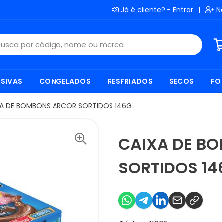
Já é cliente? - Entrar
|
N
SIVAS
CONGELADOS
RESFRIADOS
SECOS
FO
XA DE BOMBONS ARCOR SORTIDOS 146G
CAIXA DE B
SORTIDOS 14