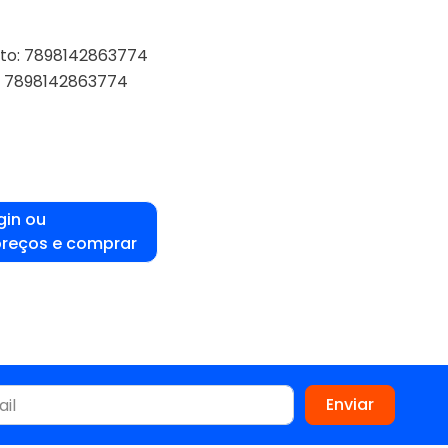
uto: 7898142863774
a: 7898142863774
gin ou
preços e comprar