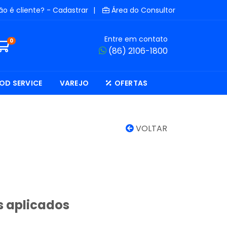
ão é cliente? - Cadastrar
|
Área do Consultor
Entre em contato
0
(86) 2106-1800
OD SERVICE
VAREJO
OFERTAS
VOLTAR
s aplicados