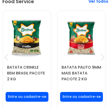
Food Service
Veja mais
BATATA CRINKLE
BATATA PALITO 9MM
BEM BRASIL PACOTE
MAIS BATATA
2 KG
PACOTE 2 KG
Faça seu login ou
Faça seu login ou
cadastre-se para
cadastre-se para
ver preços e
ver preços e
comprar
comprar