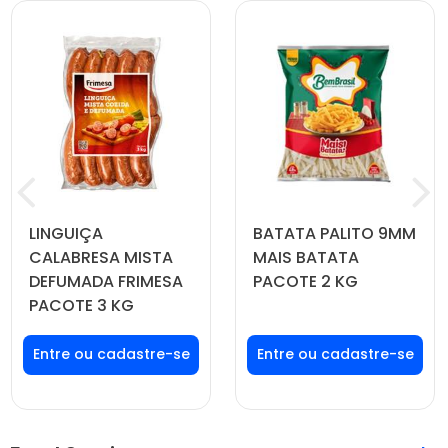
LINGUIÇA
BATATA PALITO 9MM
CALABRESA MISTA
MAIS BATATA
DEFUMADA FRIMESA
PACOTE 2 KG
PACOTE 3 KG
Faça seu login ou
Faça seu login ou
cadastre-se para
cadastre-se para
ver preços e
ver preços e
comprar
comprar