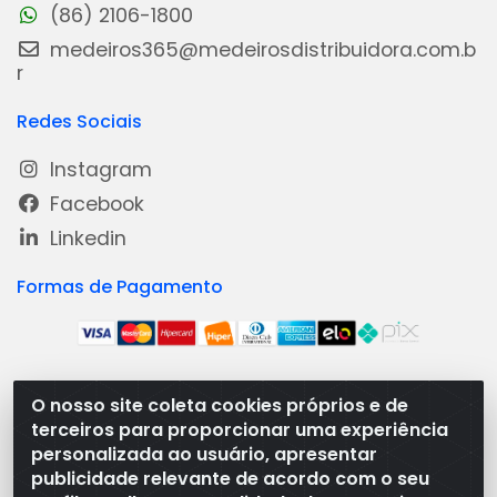
(86) 2106-1800
medeiros365@medeirosdistribuidora.com.b
r
Redes Sociais
Instagram
Facebook
Linkedin
Formas de Pagamento
O nosso site coleta cookies próprios e de
Medeiros Distribuidora - Rua Dias Carneiro, 1977 -
terceiros para proporcionar uma experiência
Ramal, Bacabal/MA - CEP 65.700-000 - CNPJ
personalizada ao usuário, apresentar
08.474.030/0001-41
publicidade relevante de acordo com o seu