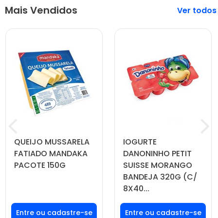
Mais Vendidos
Veja mais
QUEIJO MUSSARELA
IOGURTE
FATIADO MANDAKA
DANONINHO PETIT
PACOTE 150G
SUISSE MORANGO
BANDEJA 320G (C/
8X40...
Faça seu login ou
Faça seu login ou
cadastre-se para
cadastre-se para