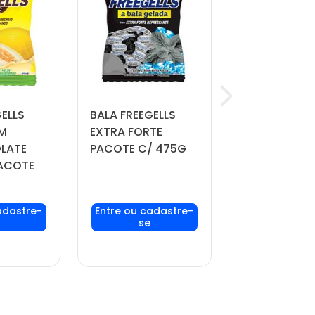
ELLS
BALA FREEGELLS
PIRULITO POP
M
EXTRA FORTE
MANIA MAXX
LATE
PACOTE C/ 475G
FRAMBOESA
ACOTE
PACOTE C/ 2
UNIDADES
 login
Faça seu login
Faça seu lo
ou
ou
re-se
cadastre-se
cadastre-
 preços
para ver preços
para ver pr
prar
e comprar
e compra