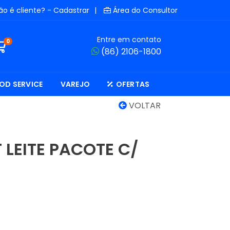
ão é cliente? - Cadastrar
|
Área do Consultor
Entre em contato
0
(86) 2106-1800
OD SERVICE
VAREJO
OFERTAS
VOLTAR
 LEITE PACOTE C/