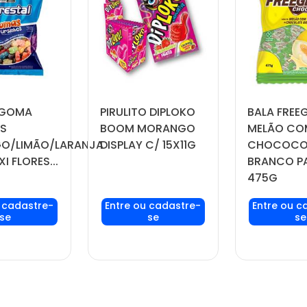
 GOMA
PIRULITO DIPLOKO
BALA FREEG
OS
BOOM MORANGO
MELÃO CO
O/LIMÃO/LARANJA
DISPLAY C/ 15X11G
CHOCOCO
I FLORES...
BRANCO P
475G
seu login
Faça seu login
Faça seu
ou
ou
ou
stre-se
cadastre-se
cadast
er preços
para ver preços
para ver
omprar
e comprar
e com