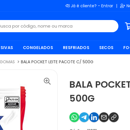
Já é cliente? - Entrar
|
N
SIVAS
CONGELADOS
RESFRIADOS
SECOS
FO
E GOMAS
BALA POCKET LEITE PACOTE C/ 500G
BALA POCKET
500G