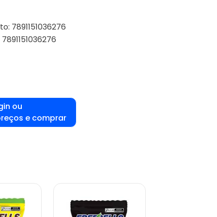
to: 7891151036276
: 7891151036276
gin ou
preços e comprar