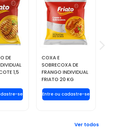
TO DE
COXA E
QUEIJO MU
DIVIDUAL
SOBRECOXA DE
MANDAKA 
COTE 1,5
FRANGO INDIVIDUAL
APROX. 4 
FRIATO 20 KG
 login ou
Faça seu login ou
Faça seu 
tre-se
cadastre-se
cadast
 preços e
para ver preços e
para ver 
prar
comprar
comp
Veja mais