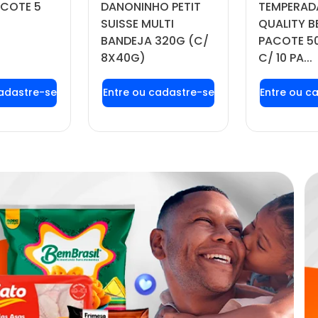
ACOTE 5
DANONINHO PETIT
TEMPERAD
SUISSE MULTI
QUALITY B
BANDEJA 320G (C/
PACOTE 50
8X40G)
C/ 10 PA...
 login ou
Faça seu login ou
Faça seu
tre-se
cadastre-se
cadas
 preços e
para ver preços e
para ver
prar
comprar
com