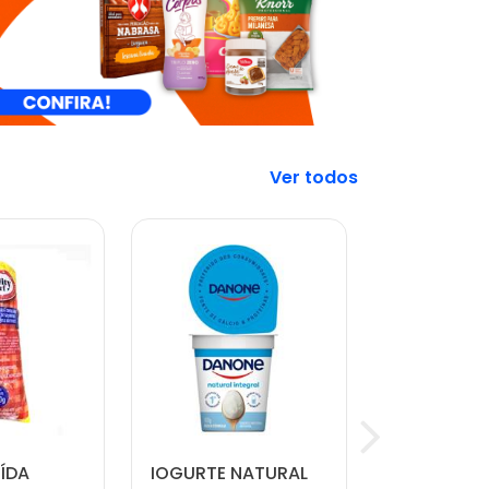
Veja mais
ÍDA
IOGURTE NATURAL
SALSICHA 