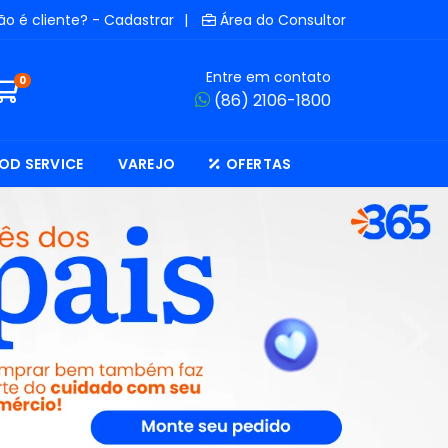
ão é cliente? - Cadastrar
|
Área do Consultor
Entre em contato
0
(86) 2106-1800
OD SERVICE
VAREJO
OFERTAS