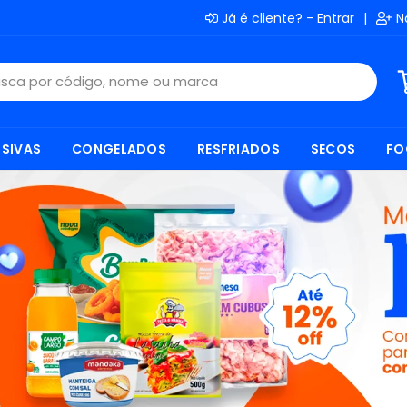
Já é cliente? - Entrar
|
N
SIVAS
CONGELADOS
RESFRIADOS
SECOS
FO