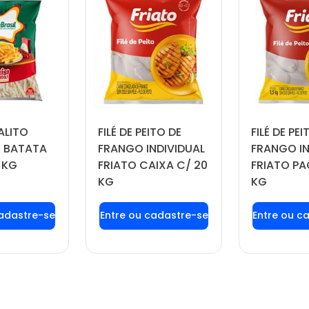
ALITO
FILÉ DE PEITO DE
FILÉ DE PEI
 BATATA
FRANGO INDIVIDUAL
FRANGO IN
 KG
FRIATO CAIXA C/ 20
FRIATO PA
KG
KG
 login ou
Faça seu login ou
Faça seu
tre-se
cadastre-se
cadas
 preços e
para ver preços e
para ver
prar
comprar
com