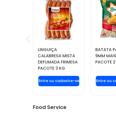
RINKLE
LINGUIÇA
BATATA P
IL PACOTE
CALABRESA MISTA
9MM MAIS
DEFUMADA FRIMESA
PACOTE 2
PACOTE 3 KG
u login ou
Faça seu login ou
Faça seu
stre-se
cadastre-se
cadas
r preços e
para ver preços e
para ver
mprar
comprar
com
Food Service