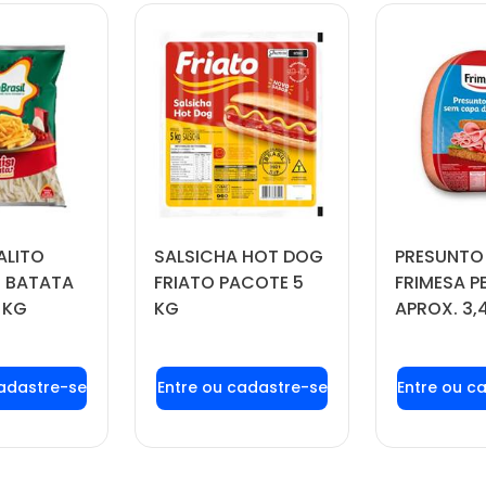
ALITO
SALSICHA HOT DOG
PRESUNTO
 BATATA
FRIATO PACOTE 5
FRIMESA P
 KG
KG
APROX. 3,
 login ou
Faça seu login ou
Faça seu
tre-se
cadastre-se
cadas
 preços e
para ver preços e
para ver
prar
comprar
com