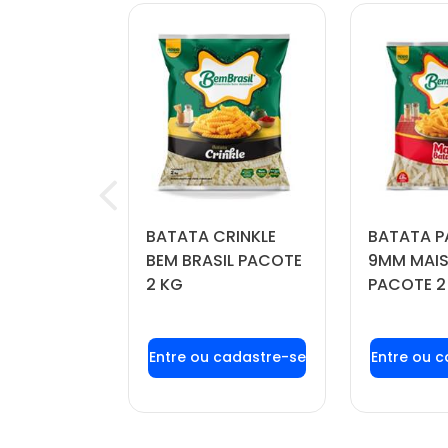
OÍDA
BATATA CRINKLE
BATATA P
FORTBOI
BEM BRASIL PACOTE
9MM MAIS
 KG
2 KG
PACOTE 2
u login ou
Faça seu login ou
Faça seu
stre-se
cadastre-se
cadas
r preços e
para ver preços e
para ver
mprar
comprar
com