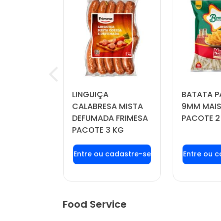
RINKLE
LINGUIÇA
BATATA P
IL PACOTE
CALABRESA MISTA
9MM MAIS
DEFUMADA FRIMESA
PACOTE 2
PACOTE 3 KG
u login ou
Faça seu login ou
Faça seu
stre-se
cadastre-se
cadas
r preços e
para ver preços e
para ver
mprar
comprar
com
Food Service