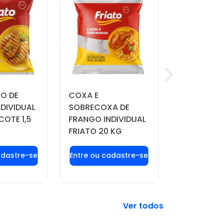
TO DE
COXA E
QUEIJO MU
DIVIDUAL
SOBRECOXA DE
MANDAKA 
COTE 1,5
FRANGO INDIVIDUAL
APROX. 4 
FRIATO 20 KG
 login ou
Faça seu login ou
Faça seu 
tre-se
cadastre-se
cadast
 preços e
para ver preços e
para ver 
prar
comprar
comp
Veja mais