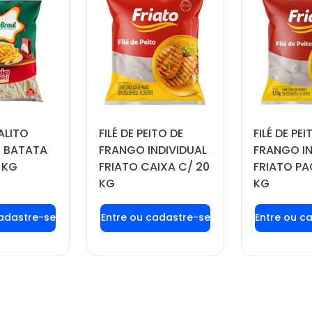
ALITO
FILÉ DE PEITO DE
FILÉ DE PEI
 BATATA
FRANGO INDIVIDUAL
FRANGO IN
 KG
FRIATO CAIXA C/ 20
FRIATO PA
KG
KG
 login ou
Faça seu login ou
Faça seu
tre-se
cadastre-se
cadas
 preços e
para ver preços e
para ver
prar
comprar
com