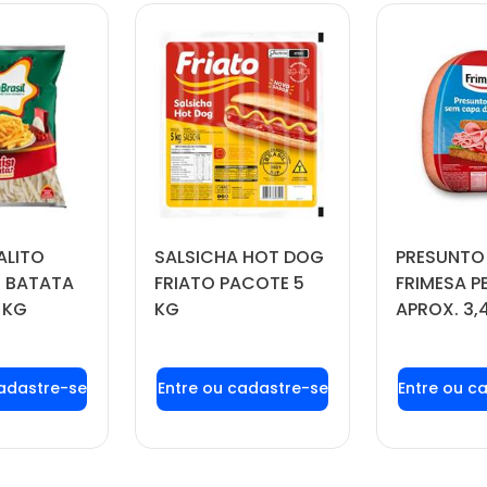
ALITO
SALSICHA HOT DOG
PRESUNTO
 BATATA
FRIATO PACOTE 5
FRIMESA P
 KG
KG
APROX. 3,
 login ou
Faça seu login ou
Faça seu
tre-se
cadastre-se
cadas
 preços e
para ver preços e
para ver
prar
comprar
com