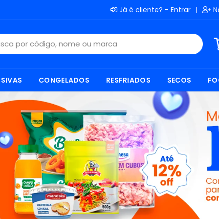
Já é cliente? - Entrar
|
N
SIVAS
CONGELADOS
RESFRIADOS
SECOS
FO