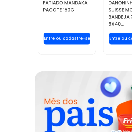
FATIADO MANDAKA
DANONINH
DO POTE
PACOTE 150G
SUISSE 
BANDEJA 
8X40...
u login ou
Faça seu login ou
Faça seu
stre-se
cadastre-se
cadas
r preços e
para ver preços e
para ver
mprar
comprar
com