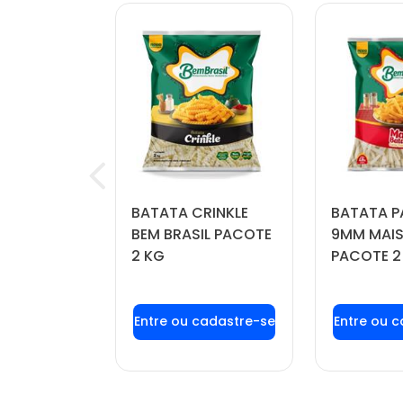
OÍDA
BATATA CRINKLE
BATATA P
FORTBOI
BEM BRASIL PACOTE
9MM MAIS
 KG
2 KG
PACOTE 2
u login ou
Faça seu login ou
Faça seu
stre-se
cadastre-se
cadas
r preços e
para ver preços e
para ver
mprar
comprar
com