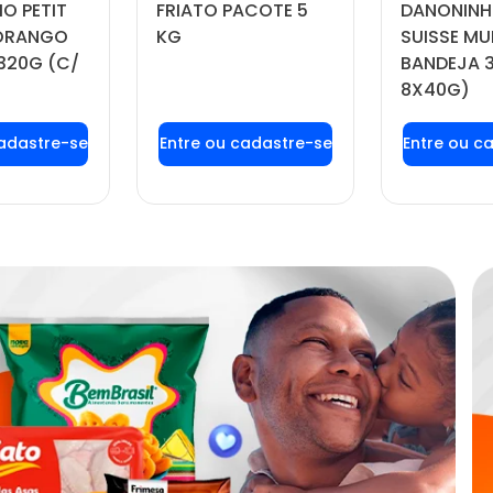
O PETIT
FRIATO PACOTE 5
DANONINH
MORANGO
KG
SUISSE MU
320G (C/
BANDEJA 
8X40G)
 login ou
Faça seu login ou
Faça seu
tre-se
cadastre-se
cadas
 preços e
para ver preços e
para ver
prar
comprar
com