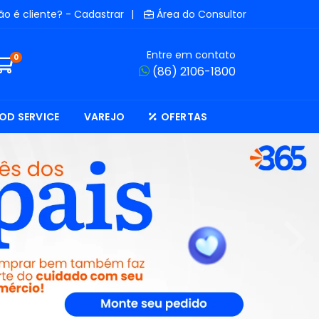
ão é cliente? - Cadastrar
|
Área do Consultor
Entre em contato
0
(86) 2106-1800
OD SERVICE
VAREJO
OFERTAS