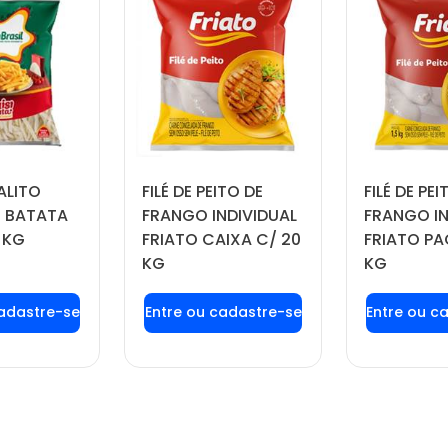
ALITO
FILÉ DE PEITO DE
FILÉ DE PEI
 BATATA
FRANGO INDIVIDUAL
FRANGO IN
 KG
FRIATO CAIXA C/ 20
FRIATO PA
KG
KG
 login ou
Faça seu login ou
Faça seu
tre-se
cadastre-se
cadas
 preços e
para ver preços e
para ver
prar
comprar
com