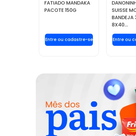
FATIADO MANDAKA
DANONINH
DO POTE
PACOTE 150G
SUISSE 
BANDEJA 
8X40...
u login ou
Faça seu login ou
Faça seu
stre-se
cadastre-se
cadas
r preços e
para ver preços e
para ver
mprar
comprar
com