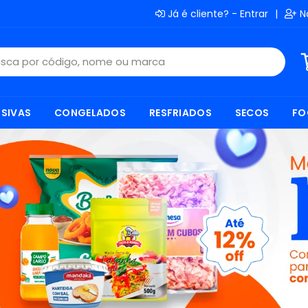
Já é cliente? - Entrar
|
N
SIVAS
CONGELADOS
RESFRIADOS
SECOS
FO