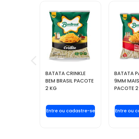
OÍDA
BATATA CRINKLE
BATATA P
FORTBOI
BEM BRASIL PACOTE
9MM MAIS
 KG
2 KG
PACOTE 2
u login ou
Faça seu login ou
Faça seu
stre-se
cadastre-se
cadas
r preços e
para ver preços e
para ver
mprar
comprar
com