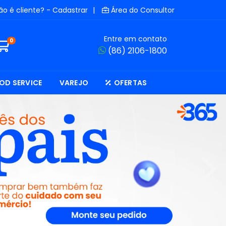
ão é cliente? - Cadastrar
|
Área do Consultor
Entre em contato
0
(86) 2106-1800
OD SERVICE
VAREJO
OFERTAS