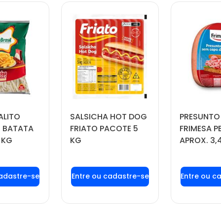
ALITO
SALSICHA HOT DOG
PRESUNTO
 BATATA
FRIATO PACOTE 5
FRIMESA P
 KG
KG
APROX. 3,
 login ou
Faça seu login ou
Faça seu
tre-se
cadastre-se
cadas
 preços e
para ver preços e
para ver
prar
comprar
com