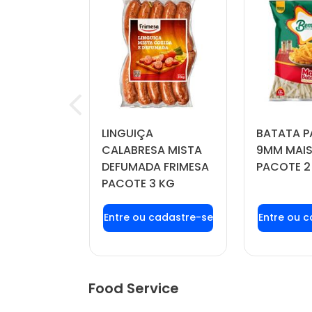
RINKLE
LINGUIÇA
BATATA P
IL PACOTE
CALABRESA MISTA
9MM MAIS
DEFUMADA FRIMESA
PACOTE 2
PACOTE 3 KG
u login ou
Faça seu login ou
Faça seu
stre-se
cadastre-se
cadas
r preços e
para ver preços e
para ver
mprar
comprar
com
Food Service