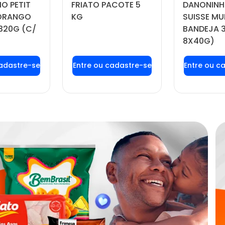
O PETIT
FRIATO PACOTE 5
DANONINH
MORANGO
KG
SUISSE MU
320G (C/
BANDEJA 
8X40G)
 login ou
Faça seu login ou
Faça seu
tre-se
cadastre-se
cadas
 preços e
para ver preços e
para ver
prar
comprar
com