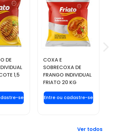
TO DE
COXA E
QUEIJO MU
DIVIDUAL
SOBRECOXA DE
MANDAKA 
COTE 1,5
FRANGO INDIVIDUAL
APROX. 4 
FRIATO 20 KG
 login ou
Faça seu login ou
Faça seu 
tre-se
cadastre-se
cadast
 preços e
para ver preços e
para ver 
prar
comprar
comp
Veja mais