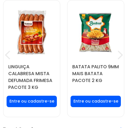
LINGUIÇA
BATATA PALITO 9MM
CALABRESA MISTA
MAIS BATATA
DEFUMADA FRIMESA
PACOTE 2 KG
PACOTE 3 KG
Faça seu login ou
Faça seu login ou
cadastre-se para
cadastre-se para
ver preços e
ver preços e
comprar
comprar