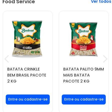
Food Service
Veja mais
BATATA CRINKLE
BATATA PALITO 9MM
BEM BRASIL PACOTE
MAIS BATATA
2 KG
PACOTE 2 KG
Faça seu login ou
Faça seu login ou
cadastre-se para
cadastre-se para
ver preços e
ver preços e
comprar
comprar