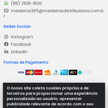
(86) 2106-1800
medeiros365@medeirosdistribuidora.com.b
r
Redes Sociais
Instagram
Facebook
Linkedin
Formas de Pagamento
O nosso site coleta cookies próprios e de
Medeiros Distribuidora - Rua Dias Carneiro, 1977 -
terceiros para proporcionar uma experiência
Ramal, Bacabal/MA - CEP 65.700-000 - CNPJ
personalizada ao usuário, apresentar
08.474.030/0001-41
publicidade relevante de acordo com o seu