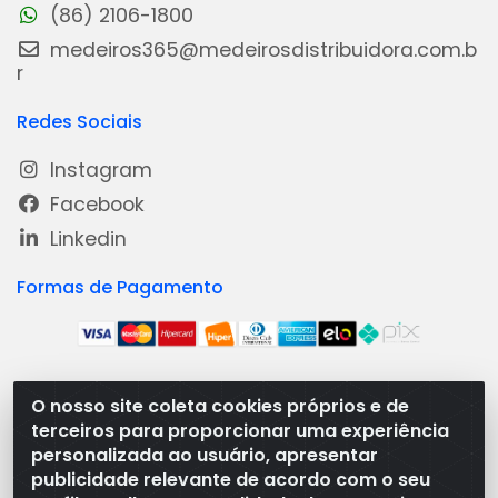
(86) 2106-1800
medeiros365@medeirosdistribuidora.com.b
r
Redes Sociais
Instagram
Facebook
Linkedin
Formas de Pagamento
O nosso site coleta cookies próprios e de
Medeiros Distribuidora - Rua Dias Carneiro, 1977 -
terceiros para proporcionar uma experiência
Ramal, Bacabal/MA - CEP 65.700-000 - CNPJ
personalizada ao usuário, apresentar
08.474.030/0001-41
publicidade relevante de acordo com o seu