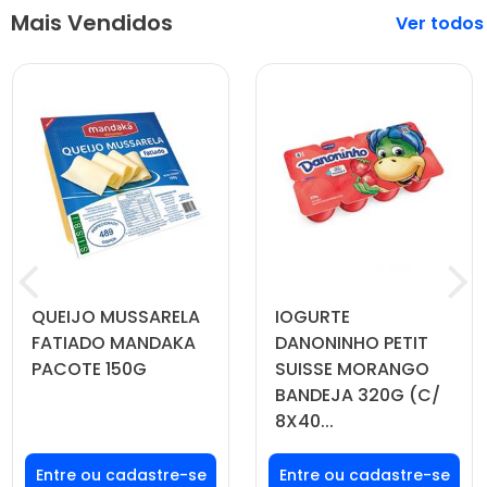
Mais Vendidos
Veja mais
QUEIJO MUSSARELA
IOGURTE
FATIADO MANDAKA
DANONINHO PETIT
PACOTE 150G
SUISSE MORANGO
BANDEJA 320G (C/
8X40...
Faça seu login ou
Faça seu login ou
cadastre-se para
cadastre-se para