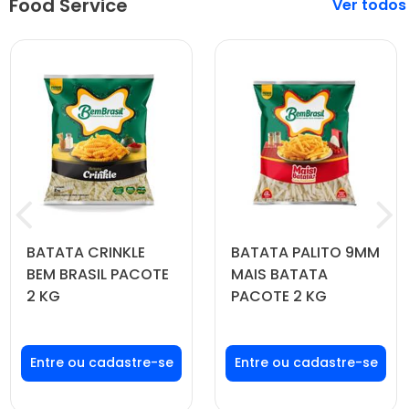
Food Service
Veja mais
BATATA CRINKLE
BATATA PALITO 9MM
BEM BRASIL PACOTE
MAIS BATATA
2 KG
PACOTE 2 KG
Faça seu login ou
Faça seu login ou
cadastre-se para
cadastre-se para
ver preços e
ver preços e
comprar
comprar