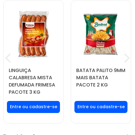
LINGUIÇA
BATATA PALITO 9MM
CALABRESA MISTA
MAIS BATATA
DEFUMADA FRIMESA
PACOTE 2 KG
PACOTE 3 KG
Faça seu login ou
Faça seu login ou
cadastre-se para
cadastre-se para
ver preços e
ver preços e
comprar
comprar