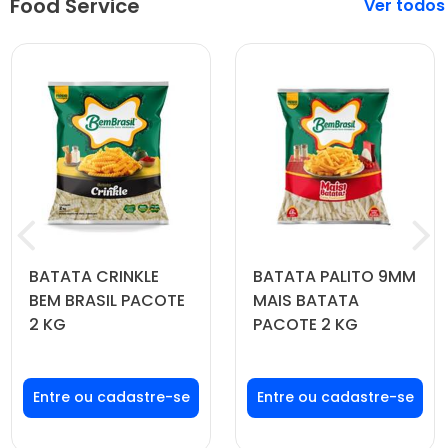
Food Service
Veja mais
BATATA CRINKLE
BATATA PALITO 9MM
BEM BRASIL PACOTE
MAIS BATATA
2 KG
PACOTE 2 KG
Faça seu login ou
Faça seu login ou
cadastre-se para
cadastre-se para
ver preços e
ver preços e
comprar
comprar