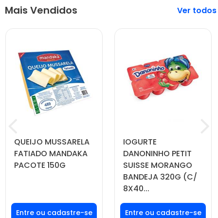
Mais Vendidos
Veja mais
QUEIJO MUSSARELA
IOGURTE
FATIADO MANDAKA
DANONINHO PETIT
PACOTE 150G
SUISSE MORANGO
BANDEJA 320G (C/
8X40...
Faça seu login ou
Faça seu login ou
cadastre-se para
cadastre-se para