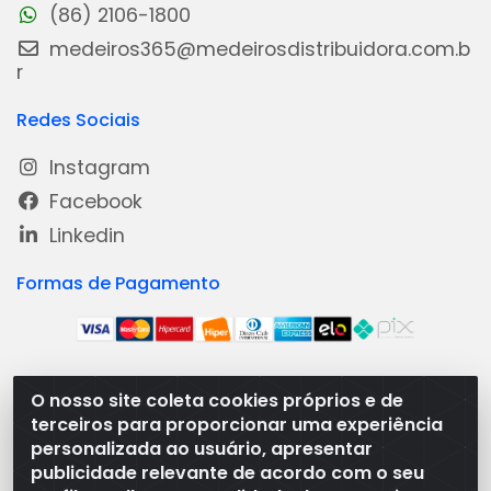
(86) 2106-1800
medeiros365@medeirosdistribuidora.com.b
r
Redes Sociais
Instagram
Facebook
Linkedin
Formas de Pagamento
O nosso site coleta cookies próprios e de
Medeiros Distribuidora - Rua Dias Carneiro, 1977 -
terceiros para proporcionar uma experiência
Ramal, Bacabal/MA - CEP 65.700-000 - CNPJ
personalizada ao usuário, apresentar
08.474.030/0001-41
publicidade relevante de acordo com o seu