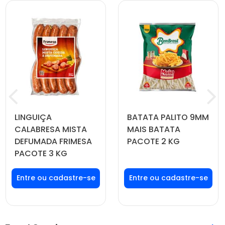
LINGUIÇA
BATATA PALITO 9MM
CALABRESA MISTA
MAIS BATATA
DEFUMADA FRIMESA
PACOTE 2 KG
PACOTE 3 KG
Faça seu login ou
Faça seu login ou
cadastre-se para
cadastre-se para
ver preços e
ver preços e
comprar
comprar