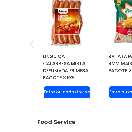
RINKLE
LINGUIÇA
BATATA P
IL PACOTE
CALABRESA MISTA
9MM MAIS
DEFUMADA FRIMESA
PACOTE 2
PACOTE 3 KG
u login ou
Faça seu login ou
Faça seu
stre-se
cadastre-se
cadas
r preços e
para ver preços e
para ver
mprar
comprar
com
Food Service