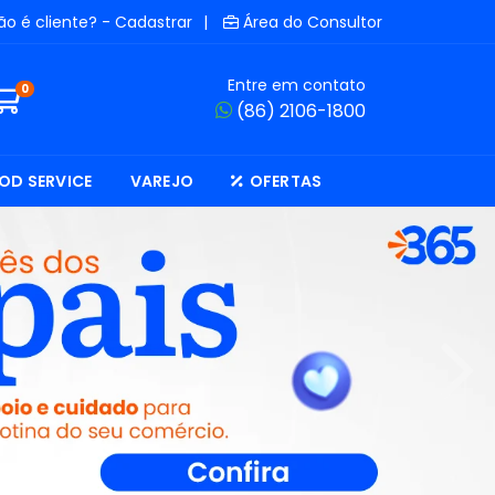
ão é cliente? - Cadastrar
|
Área do Consultor
Entre em contato
0
(86) 2106-1800
OD SERVICE
VAREJO
OFERTAS