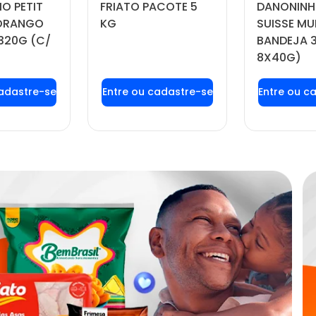
O PETIT
FRIATO PACOTE 5
DANONINH
MORANGO
KG
SUISSE MU
320G (C/
BANDEJA 
8X40G)
 login ou
Faça seu login ou
Faça seu
tre-se
cadastre-se
cadas
 preços e
para ver preços e
para ver
prar
comprar
com