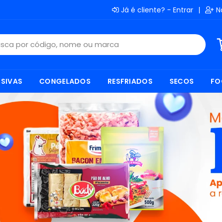
Já é cliente? - Entrar
|
N
SIVAS
CONGELADOS
RESFRIADOS
SECOS
FO