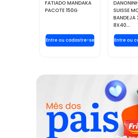
SA
FATIADO MANDAKA
DANONINH
IA
PACOTE 150G
SUISSE 
,5 KG
BANDEJA 
8X40...
u login ou
Faça seu login ou
Faça seu
stre-se
cadastre-se
cadas
r preços e
para ver preços e
para ver
mprar
comprar
com