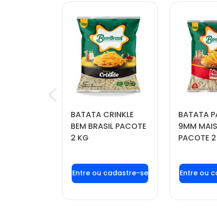
OÍDA
BATATA CRINKLE
BATATA P
FORTBOI
BEM BRASIL PACOTE
9MM MAIS
 KG
2 KG
PACOTE 2
u login ou
Faça seu login ou
Faça seu
stre-se
cadastre-se
cadas
r preços e
para ver preços e
para ver
mprar
comprar
com