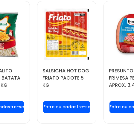
ALITO
SALSICHA HOT DOG
PRESUNTO
 BATATA
FRIATO PACOTE 5
FRIMESA P
 KG
KG
APROX. 3,
 login ou
Faça seu login ou
Faça seu
tre-se
cadastre-se
cadas
 preços e
para ver preços e
para ver
prar
comprar
com