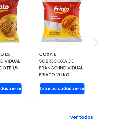
TO DE
COXA E
QUEIJO MU
DIVIDUAL
SOBRECOXA DE
MANDAKA 
COTE 1,5
FRANGO INDIVIDUAL
APROX. 4 
FRIATO 20 KG
 login ou
Faça seu login ou
Faça seu 
tre-se
cadastre-se
cadast
 preços e
para ver preços e
para ver 
prar
comprar
comp
Veja mais