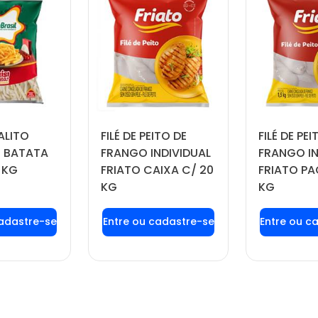
ALITO
FILÉ DE PEITO DE
FILÉ DE PEI
 BATATA
FRANGO INDIVIDUAL
FRANGO IN
 KG
FRIATO CAIXA C/ 20
FRIATO PA
KG
KG
 login ou
Faça seu login ou
Faça seu
tre-se
cadastre-se
cadas
 preços e
para ver preços e
para ver
prar
comprar
com