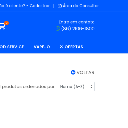
ão é cliente? - Cadastrar
|
Área do Consultor
Entre em contato
0
(86) 2106-1800
OD SERVICE
VAREJO
OFERTAS
VOLTAR
1 produtos ordenados por: