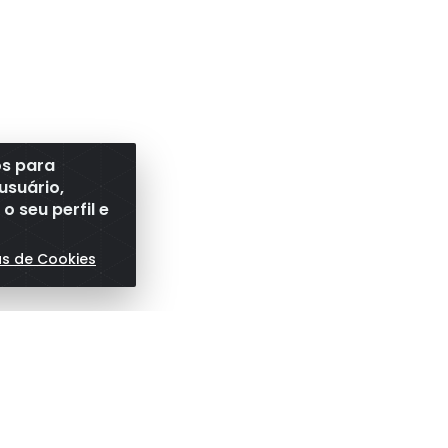
os para
usuário,
 seu perfil e
as de Cookies