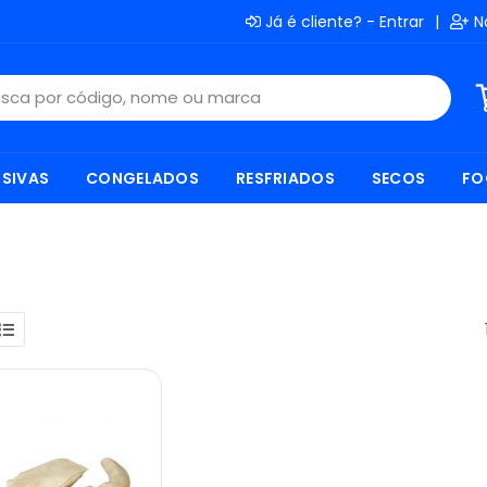
Já é cliente? - Entrar
|
N
SIVAS
CONGELADOS
RESFRIADOS
SECOS
FO