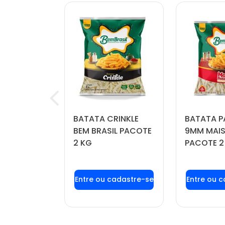
OÍDA
BATATA CRINKLE
BATATA P
FORTBOI
BEM BRASIL PACOTE
9MM MAIS
 KG
2 KG
PACOTE 2
u login ou
Faça seu login ou
Faça seu
stre-se
cadastre-se
cadas
r preços e
para ver preços e
para ver
mprar
comprar
com