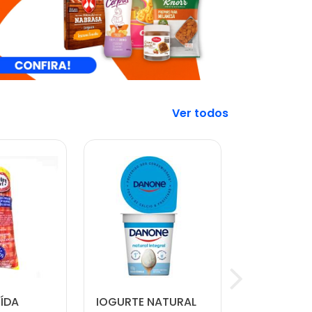
Veja mais
ÍDA
IOGURTE NATURAL
SALSICHA 