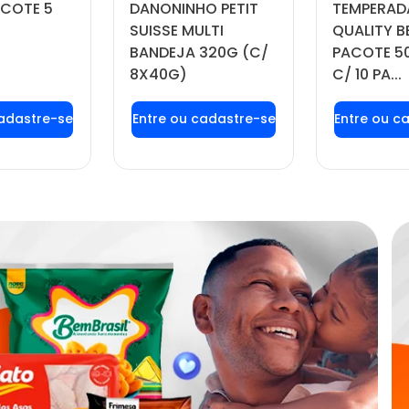
ACOTE 5
DANONINHO PETIT
TEMPERAD
SUISSE MULTI
QUALITY B
BANDEJA 320G (C/
PACOTE 50
8X40G)
C/ 10 PA...
 login ou
Faça seu login ou
Faça seu
tre-se
cadastre-se
cadas
 preços e
para ver preços e
para ver
prar
comprar
com