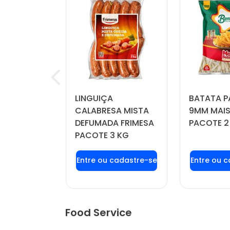
RINKLE
LINGUIÇA
BATATA P
IL PACOTE
CALABRESA MISTA
9MM MAIS
DEFUMADA FRIMESA
PACOTE 2
PACOTE 3 KG
u login ou
Faça seu login ou
Faça seu
stre-se
cadastre-se
cadas
r preços e
para ver preços e
para ver
mprar
comprar
com
Food Service