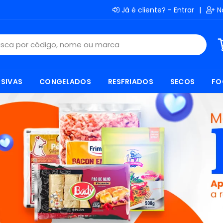
Já é cliente? - Entrar
|
N
SIVAS
CONGELADOS
RESFRIADOS
SECOS
FO