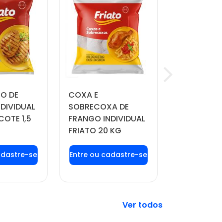
TO DE
COXA E
QUEIJO MU
DIVIDUAL
SOBRECOXA DE
MANDAKA 
COTE 1,5
FRANGO INDIVIDUAL
APROX. 4 
FRIATO 20 KG
 login ou
Faça seu login ou
Faça seu 
tre-se
cadastre-se
cadast
 preços e
para ver preços e
para ver 
prar
comprar
comp
Veja mais