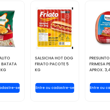
ALITO
SALSICHA HOT DOG
PRESUNTO
 BATATA
FRIATO PACOTE 5
FRIMESA P
 KG
KG
APROX. 3,
 login ou
Faça seu login ou
Faça seu
tre-se
cadastre-se
cadas
 preços e
para ver preços e
para ver
prar
comprar
com