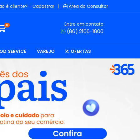
ão é cliente? - Cadastrar
|
Área do Consultor
Entre em contato
0
(86) 2106-1800
OD SERVICE
VAREJO
OFERTAS