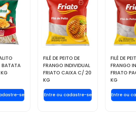
ALITO
FILÉ DE PEITO DE
FILÉ DE PEI
 BATATA
FRANGO INDIVIDUAL
FRANGO IN
 KG
FRIATO CAIXA C/ 20
FRIATO PA
KG
KG
 login ou
Faça seu login ou
Faça seu
tre-se
cadastre-se
cadas
 preços e
para ver preços e
para ver
prar
comprar
com