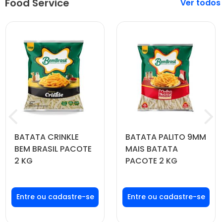
Food Service
Veja mais
BATATA CRINKLE
BATATA PALITO 9MM
BEM BRASIL PACOTE
MAIS BATATA
2 KG
PACOTE 2 KG
Faça seu login ou
Faça seu login ou
cadastre-se para
cadastre-se para
ver preços e
ver preços e
comprar
comprar