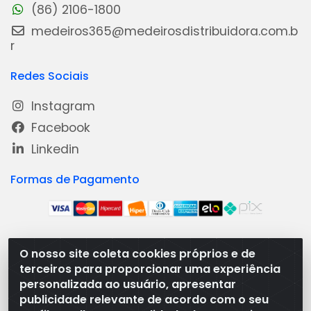
(86) 2106-1800
medeiros365@medeirosdistribuidora.com.b
r
Redes Sociais
Instagram
Facebook
Linkedin
Formas de Pagamento
O nosso site coleta cookies próprios e de
Medeiros Distribuidora - Rua Dias Carneiro, 1977 -
terceiros para proporcionar uma experiência
Ramal, Bacabal/MA - CEP 65.700-000 - CNPJ
personalizada ao usuário, apresentar
08.474.030/0001-41
publicidade relevante de acordo com o seu