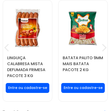
LINGUIÇA
BATATA PALITO 9MM
CALABRESA MISTA
MAIS BATATA
DEFUMADA FRIMESA
PACOTE 2 KG
PACOTE 3 KG
Faça seu login ou
Faça seu login ou
cadastre-se para
cadastre-se para
ver preços e
ver preços e
comprar
comprar