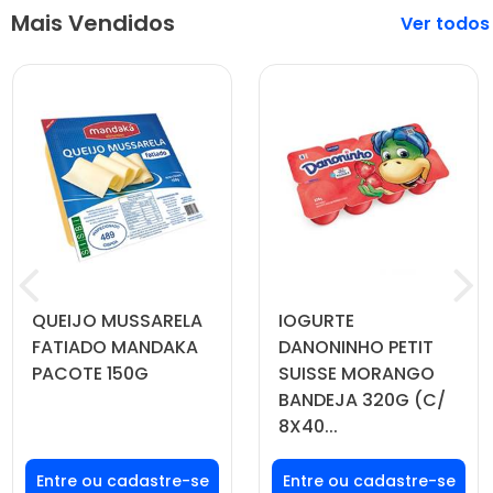
Mais Vendidos
Veja mais
QUEIJO MUSSARELA
IOGURTE
FATIADO MANDAKA
DANONINHO PETIT
PACOTE 150G
SUISSE MORANGO
BANDEJA 320G (C/
8X40...
Faça seu login ou
Faça seu login ou
cadastre-se para
cadastre-se para