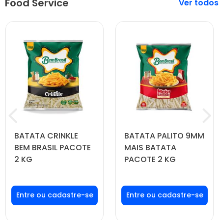
Food Service
Veja mais
BATATA CRINKLE
BATATA PALITO 9MM
BEM BRASIL PACOTE
MAIS BATATA
2 KG
PACOTE 2 KG
Faça seu login ou
Faça seu login ou
cadastre-se para
cadastre-se para
ver preços e
ver preços e
comprar
comprar