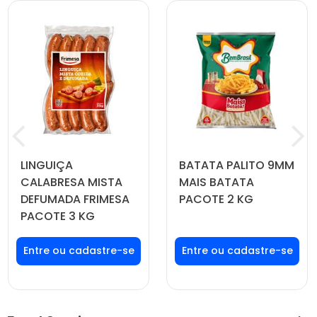
LINGUIÇA
BATATA PALITO 9MM
CALABRESA MISTA
MAIS BATATA
DEFUMADA FRIMESA
PACOTE 2 KG
PACOTE 3 KG
Faça seu login ou
Faça seu login ou
cadastre-se para
cadastre-se para
ver preços e
ver preços e
comprar
comprar