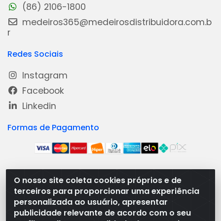
(86) 2106-1800
medeiros365@medeirosdistribuidora.com.b
r
Redes Sociais
Instagram
Facebook
Linkedin
Formas de Pagamento
O nosso site coleta cookies próprios e de
Medeiros Distribuidora - Rua Dias Carneiro, 1977 -
terceiros para proporcionar uma experiência
Ramal, Bacabal/MA - CEP 65.700-000 - CNPJ
personalizada ao usuário, apresentar
08.474.030/0001-41
publicidade relevante de acordo com o seu