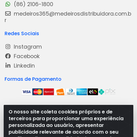
(86) 2106-1800
medeiros365@medeirosdistribuidora.com.b
r
Redes Sociais
Instagram
Facebook
Linkedin
Formas de Pagamento
O nosso site coleta cookies próprios e de
Medeiros Distribuidora - Rua Dias Carneiro, 1977 -
terceiros para proporcionar uma experiência
Ramal, Bacabal/MA - CEP 65.700-000 - CNPJ
personalizada ao usuário, apresentar
08.474.030/0001-41
publicidade relevante de acordo com o seu