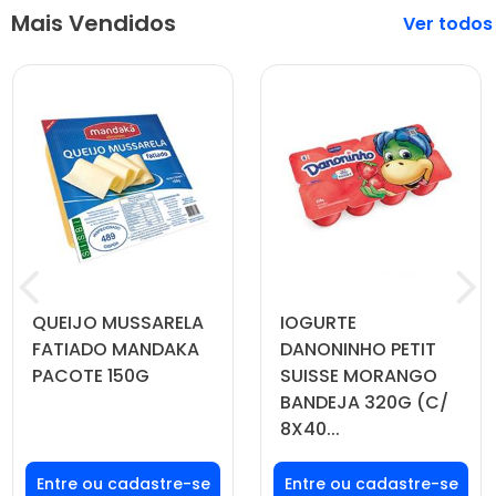
Mais Vendidos
Veja mais
QUEIJO MUSSARELA
IOGURTE
FATIADO MANDAKA
DANONINHO PETIT
PACOTE 150G
SUISSE MORANGO
BANDEJA 320G (C/
8X40...
Faça seu login ou
Faça seu login ou
cadastre-se para
cadastre-se para