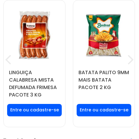
LINGUIÇA
BATATA PALITO 9MM
CALABRESA MISTA
MAIS BATATA
DEFUMADA FRIMESA
PACOTE 2 KG
PACOTE 3 KG
Faça seu login ou
Faça seu login ou
cadastre-se para
cadastre-se para
ver preços e
ver preços e
comprar
comprar