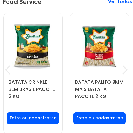
Food Service
Veja mais
BATATA CRINKLE
BATATA PALITO 9MM
BEM BRASIL PACOTE
MAIS BATATA
2 KG
PACOTE 2 KG
Faça seu login ou
Faça seu login ou
cadastre-se para
cadastre-se para
ver preços e
ver preços e
comprar
comprar