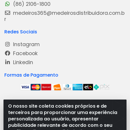
(86) 2106-1800
medeiros365@medeirosdistribuidora.com.b
r
Redes Sociais
Instagram
Facebook
Linkedin
Formas de Pagamento
O nosso site coleta cookies próprios e de
Medeiros Distribuidora - Rua Dias Carneiro, 1977 -
terceiros para proporcionar uma experiência
Ramal, Bacabal/MA - CEP 65.700-000 - CNPJ
personalizada ao usuário, apresentar
08.474.030/0001-41
publicidade relevante de acordo com o seu