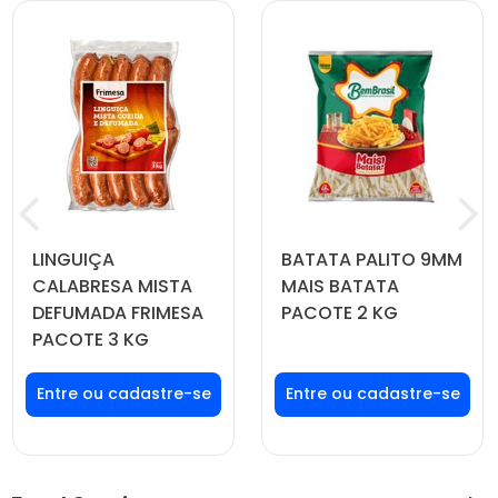
LINGUIÇA
BATATA PALITO 9MM
CALABRESA MISTA
MAIS BATATA
DEFUMADA FRIMESA
PACOTE 2 KG
PACOTE 3 KG
Faça seu login ou
Faça seu login ou
cadastre-se para
cadastre-se para
ver preços e
ver preços e
comprar
comprar