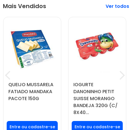
Mais Vendidos
Veja mais
QUEIJO MUSSARELA
IOGURTE
FATIADO MANDAKA
DANONINHO PETIT
PACOTE 150G
SUISSE MORANGO
BANDEJA 320G (C/
8X40...
Faça seu login ou
Faça seu login ou
cadastre-se para
cadastre-se para