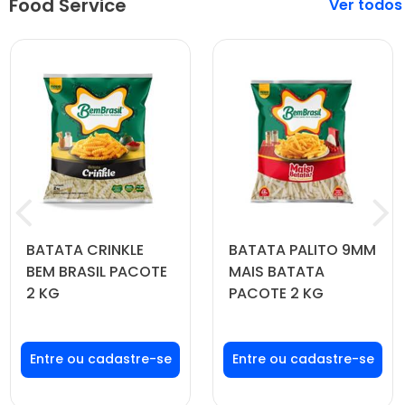
Food Service
Veja mais
BATATA CRINKLE
BATATA PALITO 9MM
BEM BRASIL PACOTE
MAIS BATATA
2 KG
PACOTE 2 KG
Faça seu login ou
Faça seu login ou
cadastre-se para
cadastre-se para
ver preços e
ver preços e
comprar
comprar