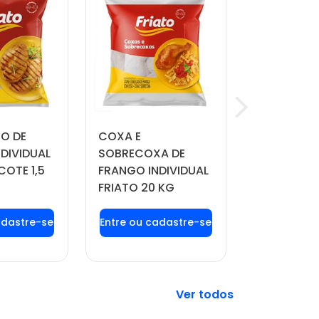
TO DE
COXA E
QUEIJO MU
DIVIDUAL
SOBRECOXA DE
MANDAKA 
COTE 1,5
FRANGO INDIVIDUAL
APROX. 4 
FRIATO 20 KG
 login ou
Faça seu login ou
Faça seu 
tre-se
cadastre-se
cadast
 preços e
para ver preços e
para ver 
prar
comprar
comp
Veja mais