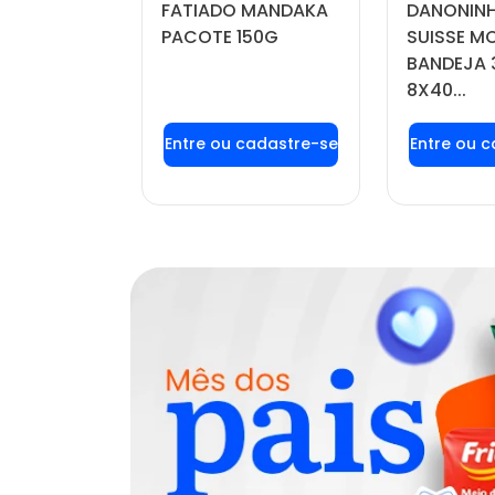
FATIADO MANDAKA
DANONINH
DO POTE
PACOTE 150G
SUISSE 
BANDEJA 
8X40...
u login ou
Faça seu login ou
Faça seu
stre-se
cadastre-se
cadas
r preços e
para ver preços e
para ver
mprar
comprar
com