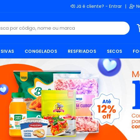
Já é cliente? - Entrar
|
N
SIVAS
CONGELADOS
RESFRIADOS
SECOS
FO