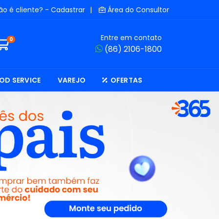
ão é cliente? - Cadastrar
|
Área do Consultor
Entre em contato
0
(86) 2106-1800
OD SERVICE
VAREJO
OFERTAS