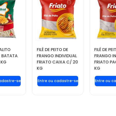
ALITO
FILÉ DE PEITO DE
FILÉ DE PEI
 BATATA
FRANGO INDIVIDUAL
FRANGO IN
 KG
FRIATO CAIXA C/ 20
FRIATO PA
KG
KG
 login ou
Faça seu login ou
Faça seu
tre-se
cadastre-se
cadas
 preços e
para ver preços e
para ver
prar
comprar
com