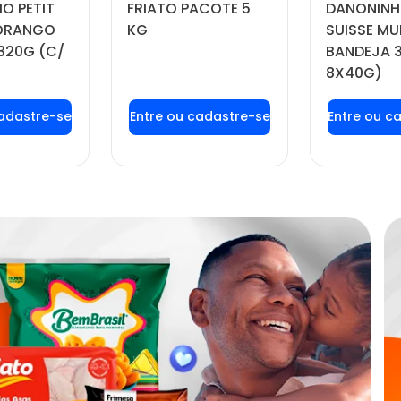
O PETIT
FRIATO PACOTE 5
DANONINH
MORANGO
KG
SUISSE MU
320G (C/
BANDEJA 
8X40G)
 login ou
Faça seu login ou
Faça seu
tre-se
cadastre-se
cadas
 preços e
para ver preços e
para ver
prar
comprar
com