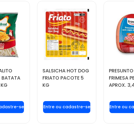
ALITO
SALSICHA HOT DOG
PRESUNTO
 BATATA
FRIATO PACOTE 5
FRIMESA P
 KG
KG
APROX. 3,
 login ou
Faça seu login ou
Faça seu
tre-se
cadastre-se
cadas
 preços e
para ver preços e
para ver
prar
comprar
com