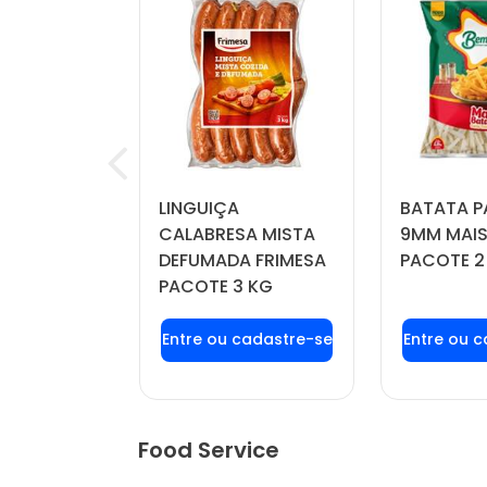
RINKLE
LINGUIÇA
BATATA P
IL PACOTE
CALABRESA MISTA
9MM MAIS
DEFUMADA FRIMESA
PACOTE 2
PACOTE 3 KG
u login ou
Faça seu login ou
Faça seu
stre-se
cadastre-se
cadas
r preços e
para ver preços e
para ver
mprar
comprar
com
Food Service