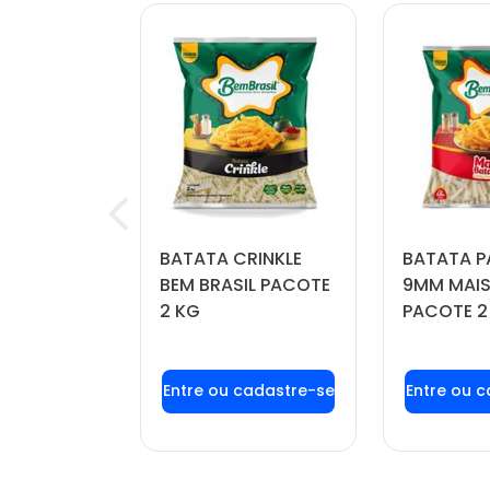
OÍDA
BATATA CRINKLE
BATATA P
FORTBOI
BEM BRASIL PACOTE
9MM MAIS
 KG
2 KG
PACOTE 2
u login ou
Faça seu login ou
Faça seu
stre-se
cadastre-se
cadas
r preços e
para ver preços e
para ver
mprar
comprar
com