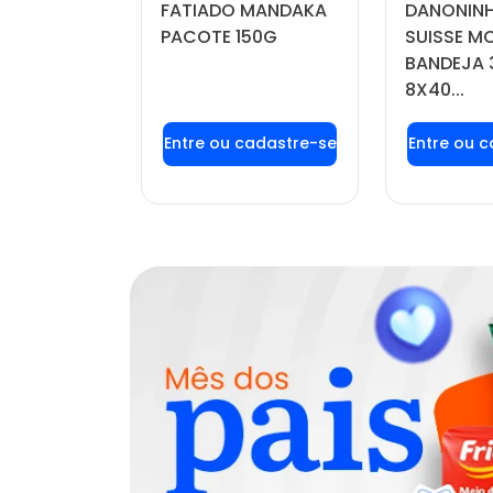
FATIADO MANDAKA
DANONINH
DO POTE
PACOTE 150G
SUISSE 
BANDEJA 
8X40...
u login ou
Faça seu login ou
Faça seu
stre-se
cadastre-se
cadas
r preços e
para ver preços e
para ver
mprar
comprar
com