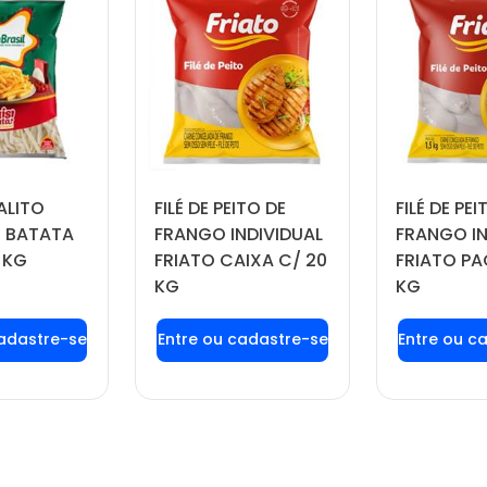
ALITO
FILÉ DE PEITO DE
FILÉ DE PEI
 BATATA
FRANGO INDIVIDUAL
FRANGO IN
 KG
FRIATO CAIXA C/ 20
FRIATO PA
KG
KG
 login ou
Faça seu login ou
Faça seu
tre-se
cadastre-se
cadas
 preços e
para ver preços e
para ver
prar
comprar
com