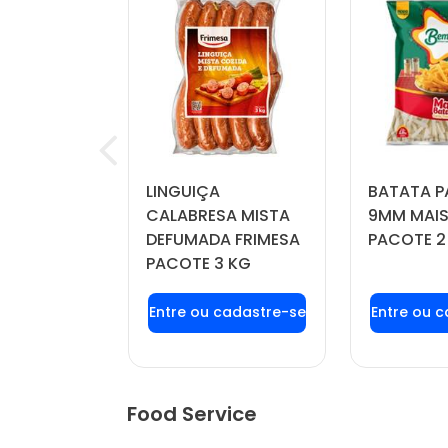
RINKLE
LINGUIÇA
BATATA P
IL PACOTE
CALABRESA MISTA
9MM MAIS
DEFUMADA FRIMESA
PACOTE 2
PACOTE 3 KG
u login ou
Faça seu login ou
Faça seu
stre-se
cadastre-se
cadas
r preços e
para ver preços e
para ver
mprar
comprar
com
Food Service