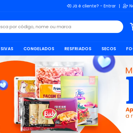
Já é cliente? - Entrar
|
N
SIVAS
CONGELADOS
RESFRIADOS
SECOS
FO