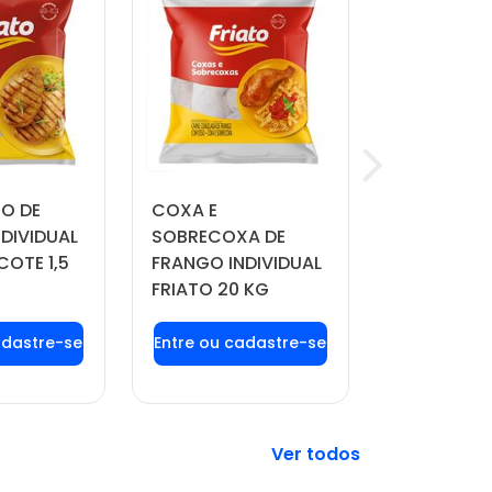
TO DE
COXA E
QUEIJO MU
DIVIDUAL
SOBRECOXA DE
MANDAKA 
COTE 1,5
FRANGO INDIVIDUAL
APROX. 4 
FRIATO 20 KG
 login ou
Faça seu login ou
Faça seu 
tre-se
cadastre-se
cadast
 preços e
para ver preços e
para ver 
prar
comprar
comp
Veja mais