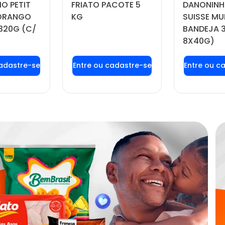
O PETIT
FRIATO PACOTE 5
DANONINH
MORANGO
KG
SUISSE MU
320G (C/
BANDEJA 
8X40G)
 login ou
Faça seu login ou
Faça seu
tre-se
cadastre-se
cadas
 preços e
para ver preços e
para ver
prar
comprar
com