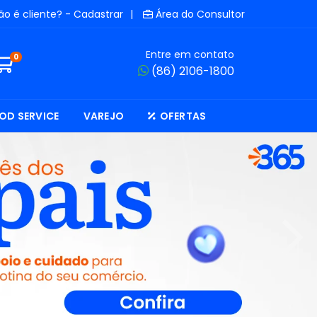
ão é cliente? - Cadastrar
|
Área do Consultor
Entre em contato
0
(86) 2106-1800
OD SERVICE
VAREJO
OFERTAS